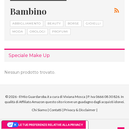
Bambino
ABBIGLIAMENTO
BEAUTY
BORSE
GIOIELLI
MODA
OROLOGI
PROFUMI
Speciale Make Up
Nessun prodotto trovato.
© 2026 - Il Mio Guardaroba.it a cura di Viviana Mosca | P. Iva 0666 08 30 826. In
qualità di Affiliato Amazon questo sito riceve un guadagno dagli acquisti idonei.
Chi Siamo
|
Contatti
|
Privacy & Disclaimer
|
LE TUE PREFERENZE RELATIVE ALLA PRIVACY