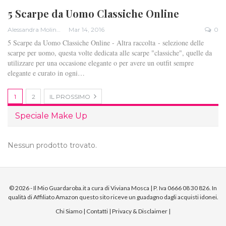
5 Scarpe da Uomo Classiche Online
Alessandra Molinari
Mar 14, 2016
0
5 Scarpe da Uomo Classiche Online - Altra raccolta - selezione delle
scarpe per uomo, questa volte dedicata alle scarpe "classiche", quelle da
utilizzare per una occasione elegante o per avere un outfit sempre
elegante e curato in ogni…
1
2
IL PROSSIMO
Speciale Make Up
Nessun prodotto trovato.
© 2026 - Il Mio Guardaroba.it a cura di Viviana Mosca | P. Iva 0666 08 30 826. In
qualità di Affiliato Amazon questo sito riceve un guadagno dagli acquisti idonei.
Chi Siamo
|
Contatti
|
Privacy & Disclaimer
|