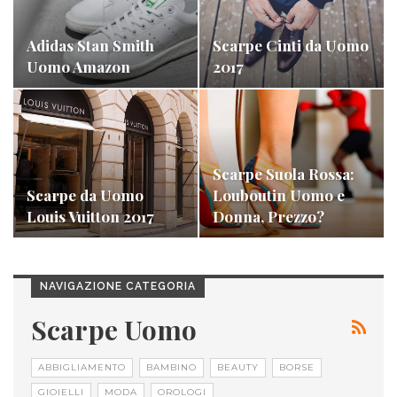
Adidas Stan Smith
Scarpe Cinti da Uomo
Uomo Amazon
2017
Scarpe Suola Rossa:
Scarpe da Uomo
Louboutin Uomo e
Louis Vuitton 2017
Donna, Prezzo?
NAVIGAZIONE CATEGORIA
Scarpe Uomo
ABBIGLIAMENTO
BAMBINO
BEAUTY
BORSE
GIOIELLI
MODA
OROLOGI