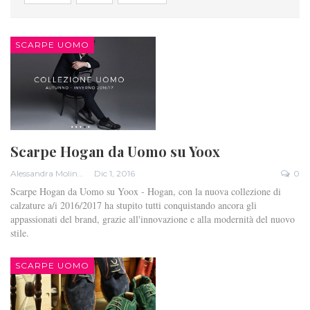
SCARPE UOMO
Scarpe Hogan da Uomo su Yoox
Alessandra Molinari
Dic 1, 2016
0
Scarpe Hogan da Uomo su Yoox - Hogan, con la nuova collezione di
calzature a/i 2016/2017 ha stupito tutti conquistando ancora gli
appassionati del brand, grazie all'innovazione e alla modernità del nuovo
stile.
SCARPE UOMO