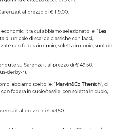
renza.it al prezzo di € 119,00.
ù economici, tra cui abbiamo selezionato le: “
Les
tta di un paio di scarpe classiche con lacci,
zate con fodera in cuoio, soletta in cuoio, suola in
dute su Sarenza.it al prezzo di € 49,50.
us-derby-r).
uomo, abbiamo scelto le: “
Marvin&Co Thenich
”, ci
con fodera in cuoio/tessile, con soletta in cuoio,
nza.it al prezzo di € 49,50.