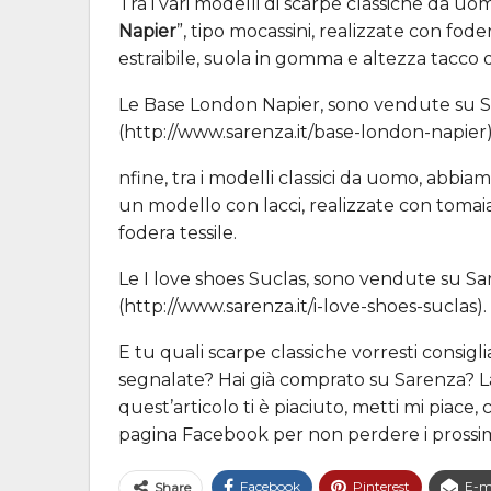
Tra i vari modelli di scarpe classiche da u
Napier
”, tipo mocassini, realizzate con foder
estraibile, suola in gomma e altezza tacco d
Le Base London Napier, sono vendute su Sar
(http://www.sarenza.it/base-london-napier).
nfine, tra i modelli classici da uomo, abbiam
un modello con lacci, realizzate con tomaia
fodera tessile.
Le I love shoes Suclas, sono vendute su Sar
(http://www.sarenza.it/i-love-shoes-suclas).
E tu quali scarpe classiche vorresti consigl
segnalate? Hai già comprato su Sarenza? La
quest’articolo ti è piaciuto, metti mi piace,
pagina Facebook per non perdere i prossimi 
Facebook
Pinterest
E-m
Share