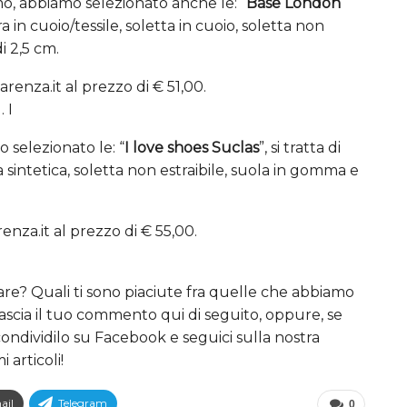
omo, abbiamo selezionato anche le: “
Base London
a in cuoio/tessile, soletta in cuoio, soletta non
i 2,5 cm.
enza.it al prezzo di € 51,00.
 I
o selezionato le: “
I love shoes Suclas
”, si tratta di
 sintetica, soletta non estraibile, suola in gomma e
enza.it al prezzo di € 55,00.
iare? Quali ti sono piaciute fra quelle che abbiamo
scia il tuo commento qui di seguito, oppure, se
 condividilo su Facebook e seguici sulla nostra
articoli!
ail
Telegram
0