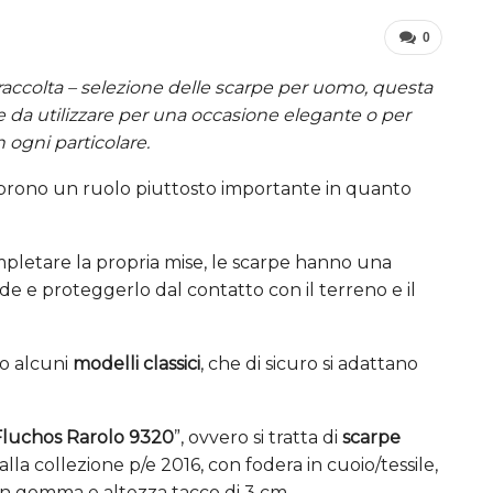
0
 raccolta – selezione delle scarpe per uomo, questa
le da utilizzare per una occasione elegante o per
 ogni particolare.
oprono un ruolo piuttosto importante in quanto
completare la propria mise, le scarpe hanno una
de e proteggerlo dal contatto con il terreno e il
to alcuni
modelli classici
, che di sicuro si adattano
Fluchos Rarolo 9320
”, ovvero si tratta di
scarpe
la collezione p/e 2016, con fodera in cuoio/tessile,
a in gomma e altezza tacco di 3 cm.