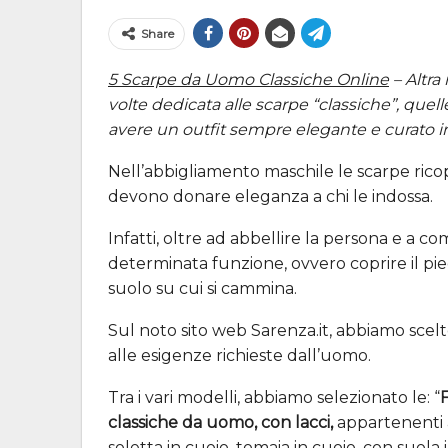
Share
5 Scarpe da Uomo Classiche Online
– Altra
volte dedicata alle scarpe “classiche”, quel
avere un outfit sempre elegante e curato in
Nell’abbigliamento maschile le scarpe ric
devono donare eleganza a chi le indossa.
Infatti, oltre ad abbellire la persona e a 
determinata funzione, ovvero coprire il pie
suolo su cui si cammina.
Sul noto sito web Sarenza.it, abbiamo scel
alle esigenze richieste dall’uomo.
Tra i vari modelli, abbiamo selezionato le: “
classiche da uomo, con lacci,
appartenenti al
soletta in cuoio, tomaia in cuoio, con suol