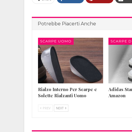
Potrebbe Piacerti Anche
SCARPE UOMO
SCARPE 
Rialzo Interno Per Scarpe e
Adidas St
Solette Rialzanti Uomo
Amazon
PREV
NEXT