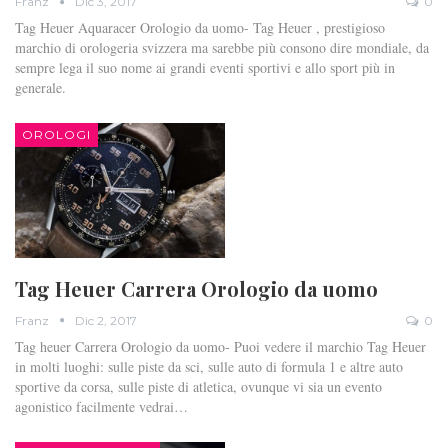
Franz
Dic 3, 2017
0
Tag Heuer Aquaracer Orologio da uomo- Tag Heuer , prestigioso
marchio di orologeria svizzera ma sarebbe più consono dire mondiale, da
sempre lega il suo nome ai grandi eventi sportivi e allo sport più in
generale.
OROLOGI
Tag Heuer Carrera Orologio da uomo
Franz
Dic 2, 2017
0
Tag heuer Carrera Orologio da uomo- Puoi vedere il marchio Tag Heuer
in molti luoghi: sulle piste da sci, sulle auto di formula 1 e altre auto
sportive da corsa, sulle piste di atletica, ovunque vi sia un evento
agonistico facilmente vedrai…