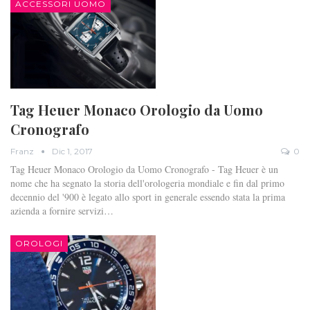
ACCESSORI UOMO
Tag Heuer Monaco Orologio da Uomo
Cronografo
Franz
Dic 1, 2017
0
Tag Heuer Monaco Orologio da Uomo Cronografo - Tag Heuer è un
nome che ha segnato la storia dell'orologeria mondiale e fin dal primo
decennio del '900 è legato allo sport in generale essendo stata la prima
azienda a fornire servizi…
OROLOGI