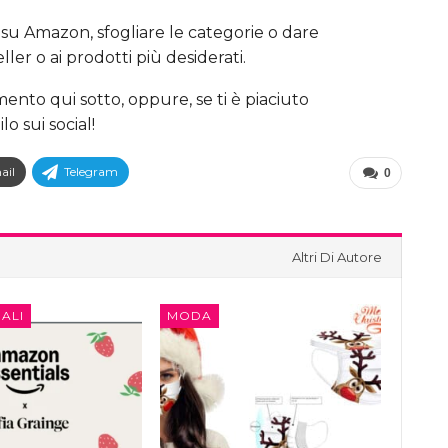
a su Amazon, sfogliare le categorie o dare
ller o ai prodotti più desiderati.
nto qui sotto, oppure, se ti è piaciuto
o sui social!
ail
Telegram
0
Altri Di Autore
ALI
MODA