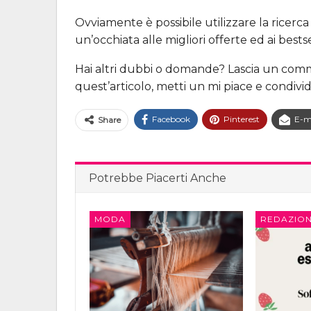
Ovviamente è possibile utilizzare la ricerc
un’occhiata alle migliori offerte ed ai bestse
Hai altri dubbi o domande? Lascia un comme
quest’articolo, metti un mi piace e condividil
Facebook
Pinterest
E-m
Share
Potrebbe Piacerti Anche
MODA
REDAZION