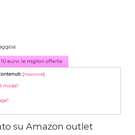
ggiosi:
 euro: le migliori offerte
Contenuti:
[
Nascondi
]
et moda?
aga?
to su Amazon outlet