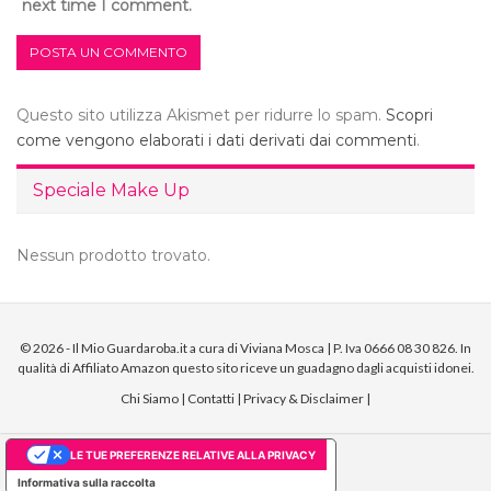
next time I comment.
Questo sito utilizza Akismet per ridurre lo spam.
Scopri
come vengono elaborati i dati derivati dai commenti
.
Speciale Make Up
Nessun prodotto trovato.
© 2026 - Il Mio Guardaroba.it a cura di Viviana Mosca | P. Iva 0666 08 30 826. In
qualità di Affiliato Amazon questo sito riceve un guadagno dagli acquisti idonei.
Chi Siamo
|
Contatti
|
Privacy & Disclaimer
|
LE TUE PREFERENZE RELATIVE ALLA PRIVACY
Informativa sulla raccolta