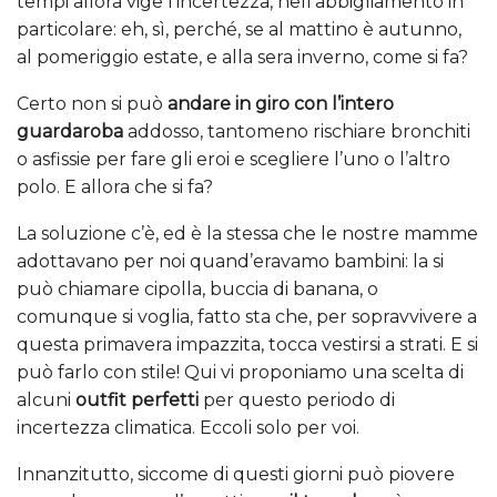
tempi allora vige l’incertezza, nell’abbigliamento in
particolare: eh, sì, perché, se al mattino è autunno,
al pomeriggio estate, e alla sera inverno, come si fa?
Certo non si può
andare in giro con l’intero
guardaroba
addosso, tantomeno rischiare bronchiti
o asfissie per fare gli eroi e scegliere l’uno o l’altro
polo. E allora che si fa?
La soluzione c’è, ed è la stessa che le nostre mamme
adottavano per noi quand’eravamo bambini: la si
può chiamare cipolla, buccia di banana, o
comunque si voglia, fatto sta che, per sopravvivere a
questa primavera impazzita, tocca vestirsi a strati. E si
può farlo con stile! Qui vi proponiamo una scelta di
alcuni
outfit perfetti
per questo periodo di
incertezza climatica. Eccoli solo per voi.
Innanzitutto, siccome di questi giorni può piovere