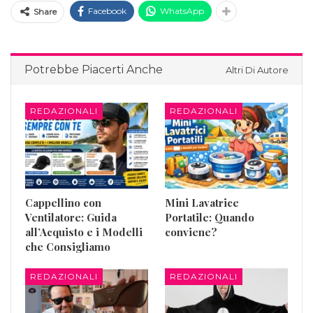
Facebook
WhatsApp
Share
Potrebbe Piacerti Anche
Altri Di Autore
REDAZIONALI
REDAZIONALI
Cappellino con
Mini Lavatrice
Ventilatore: Guida
Portatile: Quando
all’Acquisto e i Modelli
conviene?
che Consigliamo
REDAZIONALI
REDAZIONALI