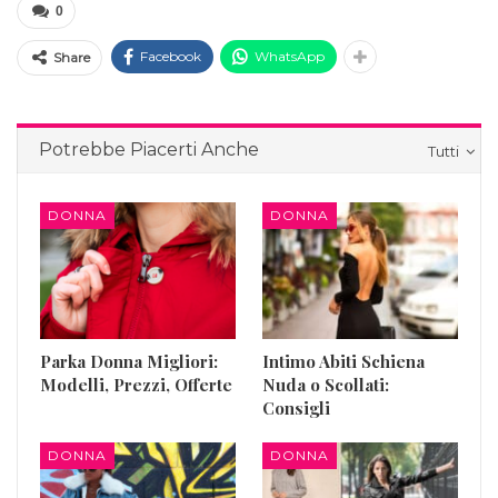
0
Facebook
WhatsApp
Share
Potrebbe Piacerti Anche
Tutti
DONNA
DONNA
Parka Donna Migliori:
Intimo Abiti Schiena
Modelli, Prezzi, Offerte
Nuda o Scollati:
Consigli
DONNA
DONNA