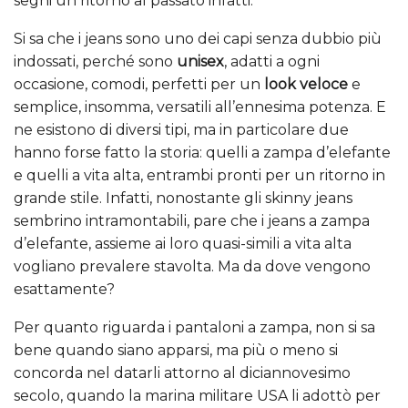
segni un ritorno al passato infatti.
Si sa che i jeans sono uno dei capi senza dubbio più
indossati, perché sono
unisex
, adatti a ogni
occasione, comodi, perfetti per un
look veloce
e
semplice, insomma, versatili all’ennesima potenza. E
ne esistono di diversi tipi, ma in particolare due
hanno forse fatto la storia: quelli a zampa d’elefante
e quelli a vita alta, entrambi pronti per un ritorno in
grande stile. Infatti, nonostante gli skinny jeans
sembrino intramontabili, pare che i jeans a zampa
d’elefante, assieme ai loro quasi-simili a vita alta
vogliano prevalere stavolta. Ma da dove vengono
esattamente?
Per quanto riguarda i pantaloni a zampa, non si sa
bene quando siano apparsi, ma più o meno si
concorda nel datarli attorno al diciannovesimo
secolo, quando la marina militare USA li adottò per