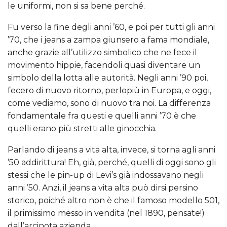
le uniformi, non si sa bene perché.
Fu verso la fine degli anni ’60, e poi per tutti gli anni
’70, che i jeans a zampa giunsero a fama mondiale,
anche grazie all’utilizzo simbolico che ne fece il
movimento hippie, facendoli quasi diventare un
simbolo della lotta alle autorità. Negli anni ’90 poi,
fecero di nuovo ritorno, perlopiù in Europa, e oggi,
come vediamo, sono di nuovo tra noi. La differenza
fondamentale fra questi e quelli anni ’70 è che
quelli erano più stretti alle ginocchia.
Parlando di jeans a vita alta, invece, si torna agli anni
’50 addirittura! Eh, già, perché, quelli di oggi sono gli
stessi che le pin-up di Levi’s già indossavano negli
anni ’50. Anzi, il jeans a vita alta può dirsi persino
storico, poiché altro non è che il famoso modello 501,
il primissimo messo in vendita (nel 1890, pensate!)
dall’arcinota azienda.