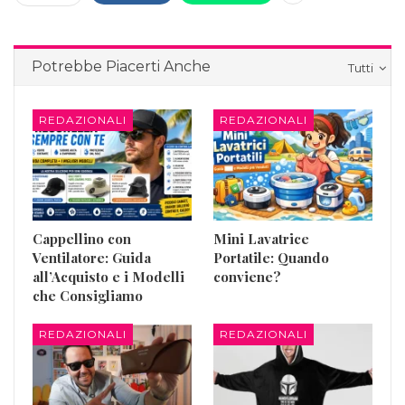
Potrebbe Piacerti Anche
Tutti
REDAZIONALI
REDAZIONALI
Cappellino con
Mini Lavatrice
Ventilatore: Guida
Portatile: Quando
all’Acquisto e i Modelli
conviene?
che Consigliamo
REDAZIONALI
REDAZIONALI