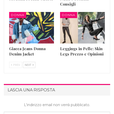
Consigli
DONNA
DONNA
Giacca Jeans Donna
Leggings in Pelle: Skin
Denim Jacket
Legs Prezzo e Opinioni
PREV
NEXT
LASCIA UNA RISPOSTA
L'indirizzo email non verrà pubblicato.