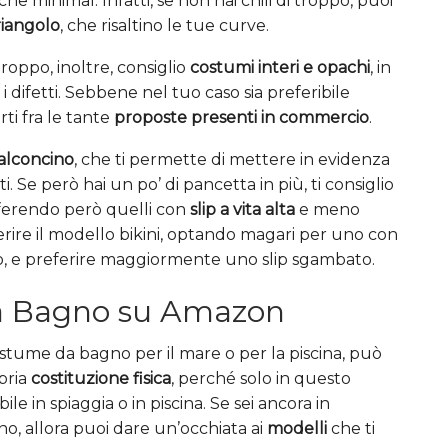
 minimal. Infatti, se non hai chili di troppo, puoi
triangolo
, che risaltino le tue curve.
roppo, inoltre, consiglio
costumi interi e opachi
, in
difetti. Sebbene nel tuo caso sia preferibile
ti fra le tante
proposte presenti in commercio
.
alconcino
, che ti permette di mettere in evidenza
i. Se però hai un po’ di pancetta in più, ti consiglio
ferendo però quelli con
slip a vita alta
e meno
ferire il modello bikini, optando magari per uno con
llo, e preferire maggiormente uno slip sgambato.
a Bagno su Amazon
stume da bagno per il mare o per la piscina, può
opria
costituzione fisica
, perché solo in questo
le in spiaggia o in piscina. Se sei ancora in
no, allora puoi dare un’occhiata ai
modelli
che ti