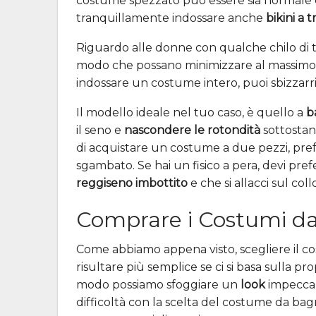
costume spezzato può essere sia normale che
tranquillamente indossare anche
bikini a 
Riguardo alle donne con qualche chilo di t
modo che possano minimizzare al massimo i 
indossare un costume intero, puoi sbizzarrir
Il modello ideale nel tuo caso, è quello a
b
il seno e
nascondere le rotondità
sottostant
di acquistare un costume a due pezzi, pre
sgambato. Se hai un fisico a pera, devi pre
reggiseno imbottito
e che si allacci sul co
Comprare i Costumi d
Come abbiamo appena visto, scegliere il co
risultare più semplice se ci si basa sulla pr
modo possiamo sfoggiare un
look
impeccabi
difficoltà con la scelta del costume da bag