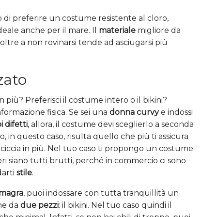
lio di preferire un costume resistente al cloro,
ideale anche per il mare. Il
materiale
migliore da
 oltre a non rovinarsi tende ad asciugarsi più
zato
iù? Preferisci il costume intero o il bikini?
ormazione fisica. Se sei una
donna curvy
e indossi
 difetti
, allora, il costume devi sceglierlo a seconda
o, in questo caso, risulta quello che più ti assicura
 ciccia in più. Nel tuo caso ti propongo un costume
ri siano tutti brutti, perché in commercio ci sono
darti
stile
.
magra
, puoi indossare con tutta tranquillità un
ne da
due pezzi
: il bikini. Nel tuo caso quindi il