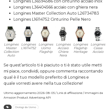
Longines L36594586 con cinturino acciaio inox
Longines L36404566 acciaio con ghiera nera
Longines Master Collection Auto L26734783
Longines L16114752 Cinturino Pelle Nero
Longines
Longines
Longines
Longines
Longines
Longines
Master
L16114752
Uomo
Acciaio
Flagship
Cassa
Collection
Flagship
Ghiera
Heritage
Acciaio
Auto
Nera
Se quest’articolo ti è piaciuto o ti è stato utile metti
mi piace, condividi, oppure commenta raccontando
qual è il tuo modello preferito di Longines e
quale vorresti avere nella tua collezione!
Ultimo aggiornamento 2026-08-05 / Link di affiliazione / Immagini da
Amazon Product Advertising API
Orologi da Uomo