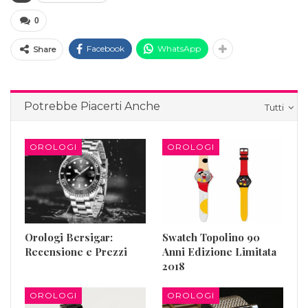
0
Facebook
WhatsApp
Share
Potrebbe Piacerti Anche
Tutti
OROLOGI
OROLOGI
Orologi Bersigar:
Swatch Topolino 90
Recensione e Prezzi
Anni Edizione Limitata
2018
OROLOGI
OROLOGI