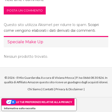
Questo sito utilizza Akismet per ridurre lo spam.
Scopri
come vengono elaborati i dati derivati dai commenti
.
Speciale Make Up
Nessun prodotto trovato.
© 2026 - Il Mio Guardaroba.it a cura di Viviana Mosca | P. Iva 0666 08 30 826. In
qualità di Affiliato Amazon questo sito riceve un guadagno dagli acquisti idonei.
Chi Siamo
|
Contatti
|
Privacy & Disclaimer
|
LE TUE PREFERENZE RELATIVE ALLA PRIVACY
Informativa sulla raccolta