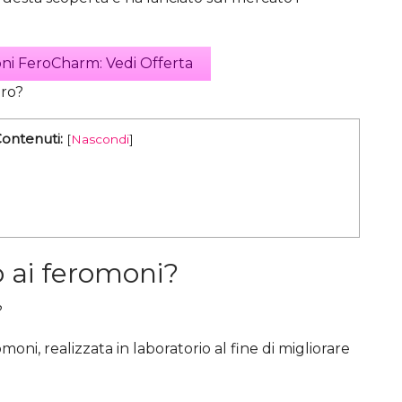
ni FeroCharm: Vedi Offerta
ero?
Contenuti:
[
Nascondi
]
o ai feromoni?
?
oni, realizzata in laboratorio al fine di migliorare