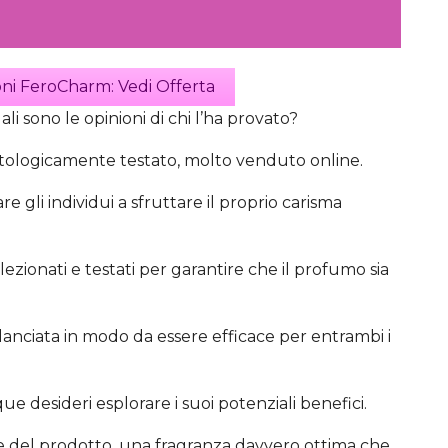
ni FeroCharm: Vedi Offerta
 sono le opinioni di chi l’ha provato?
ologicamente testato, molto venduto online.
e gli individui a sfruttare il proprio carisma
ezionati e testati per garantire che il profumo sia
anciata in modo da essere efficace per entrambi i
e desideri esplorare i suoi potenziali benefici.
ive del prodotto, una fragranza davvero ottima che