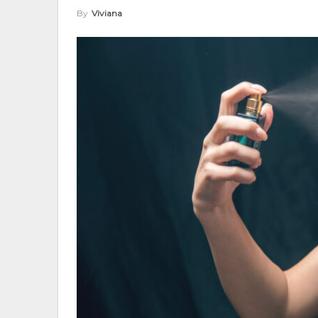
By
Viviana