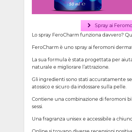
Spray ai Feromo
Lo spray FeroCharm funziona davvero? Quali
FeroCharm è uno spray ai feromoni dermat
La sua formula è stata progettata per aiutar
naturale e migliorare l’attrazione.
Gli ingredienti sono stati accuratamente sel
atossico e sicuro da indossare sulla pelle.
Contiene una combinazione di feromoni bil
sessi.
Una fragranza unisex e accessibile a chiunqu
Online si trovano diverse recensioni posit