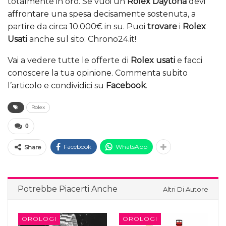
totalmente in oro. Se vuoi un
Rolex Daytona
devi
affrontare una spesa decisamente sostenuta, a
partire da circa 10.000€ in su. Puoi
trovare
i
Rolex
Usati
anche sul sito: Chrono24.it!
Vai a vedere tutte le offerte di
Rolex usati
e facci
conoscere la tua opinione. Commenta subito
l’articolo e condividici su
Facebook
.
Rolex
0
Facebook
WhatsApp
Share
Potrebbe Piacerti Anche
Altri Di Autore
OROLOGI
OROLOGI