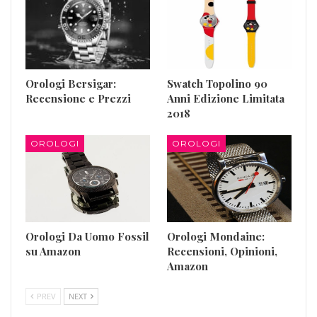
Orologi Bersigar:
Swatch Topolino 90
Recensione e Prezzi
Anni Edizione Limitata
2018
OROLOGI
OROLOGI
Orologi Da Uomo Fossil
Orologi Mondaine:
su Amazon
Recensioni, Opinioni,
Amazon
PREV
NEXT