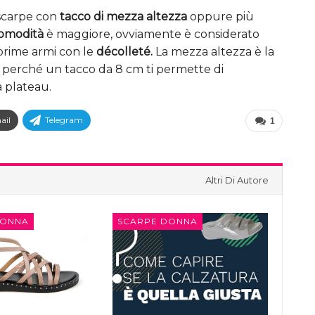
 scarpe con
tacco di mezza altezza
oppure più
omodità
è maggiore, ovviamente è considerato
 prime armi con le
décolleté.
La mezza altezza è la
 perché un tacco da 8 cm ti permette di
 plateau.
ail
Telegram
1
Altri Di Autore
DONNA
SCARPE DONNA