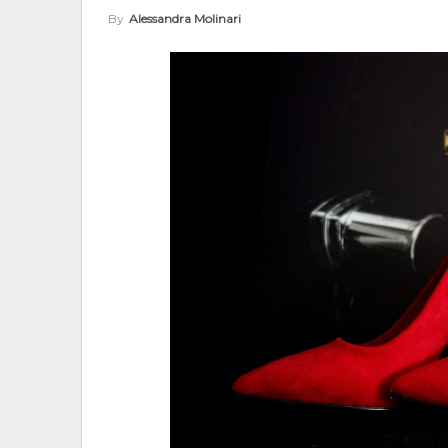
By
Alessandra Molinari