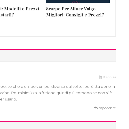
t: Modelli e Prezzi,
Scarpe Per Alluce Valgo
starli?
Migliori: Consigli e Prezzi?
9 anni fa
herzo, so che è un look un po’ diverso dal solito, però sta bene in
azzino. Poi minimizza la frizione quindi più comodo se non si è
er usarlo.
rispondere