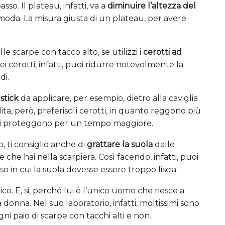
asso. Il plateau, infatti, va a
diminuire l’altezza del
oda. La misura giusta di un plateau, per avere
 scarpe con tacco alto, se utilizzi i
cerotti ad
dei cerotti, infatti, puoi ridurre notevolmente la
di.
o
stick
da applicare, per esempio, dietro alla caviglia
ita, però, preferisci i cerotti, in quanto reggono più
i, ti proteggono per un tempo maggiore.
o, ti consiglio anche di
grattare la suola
dalle
e hai nella scarpiera. Così facendo, infatti, puoi
 in cui la suola dovesse essere troppo liscia.
co. E, si, perché lui è l’unico uomo che riesce a
 donna. Nel suo laboratorio, infatti, moltissimi sono
i paio di scarpe con tacchi alti e non.