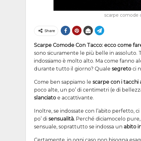
scarpe comode c
Share
Scarpe Comode Con Tacco: ecco come far
sono sicuramente le più belle in assoluto.
indossiamo è molto alto. Ma come fanno al
durante tutto il giorno? Quale
segreto
ci 
Come ben sappiamo le
scarpe con i tacchi a
poco alte, un po’ di centimetri (e di belle
slanciato
e accattivante.
Inoltre, se indossate con l’abito perfetto,
po’ di
sensualità.
Perché diciamocelo pure,
sensuale, soprattutto se indossa un
abito i
Certamente, in ogni caso non bisogna esag