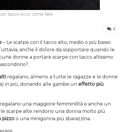
on tacco ecco come fare
1
e
– Le scarpe con il tacco alto, medio o più basso
 Tuttavia, anche il dolore da sopportare quando le
cune donne a portare scarpe con tacco altissimo
nascondono?
lti
regalano, almeno a tutte le ragazze e le donne
zza) in più, donando alle gambe un
effetto più
 ci regalano una maggiore femminilità e anche un
 le scarpe alte rendono una donna molto più
n pizzo
o una minigonna più sbarazzina.
erare.