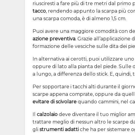
riusciresti a fare più di tre metri dal primo p
tacco
, rendendo appunto la scarpa più com
una scarpa comoda, è di almeno 1,5 cm.
Puoi avere una maggiore comodità con delle
azione preventiva
. Grazie all’applicazione 
formazione delle vesciche sulle dita dei pie
In alternativa ai cerotti, puoi utilizzare un
oppure di lato alla pianta del piede. Sulle d
a lungo, a differenza dello stick. E, quind
Per sopportare i tacchi alti durante il giorn
scarpe appena comprate, oppure da quelle ch
evitare di scivolare
quando cammini, nel caso
Il
calzolaio
deve diventare il tuo miglior ami
trattare meglio di nessun altro le scarpe da
gli
strumenti adatti
che ha per sistemare ogn