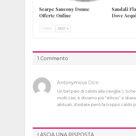
Scarpe Saucony Donne
Sandali Fla
Offerte Online
Dove Acqui
PREV
NEXT
1 Commento
Antonymous
Dice
Un bel paio di calzini alla caviglia ;). Sc
molti casi, è diciamo più “stiloso” e sbar
abituati, d’estate però fa troppo caldo p
LASCIA UNA RISPOSTA