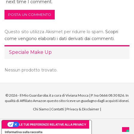
next time I comment.
Questo sito utilizza Akismet per ridurre lo spam.
Scopri
come vengono elaborati i dati derivati dai commenti
.
Speciale Make Up
Nessun prodotto trovato.
© 2026 - Il Mio Guardaroba.it a cura di Viviana Mosca | P. Iva 0666 08 30 826. In
qualità di Affiliato Amazon questo sito riceve un guadagno dagli acquisti idonei.
Chi Siamo
|
Contatti
|
Privacy & Disclaimer
|
LE TUE PREFERENZE RELATIVE ALLA PRIVACY
Informativa sulla raccolta