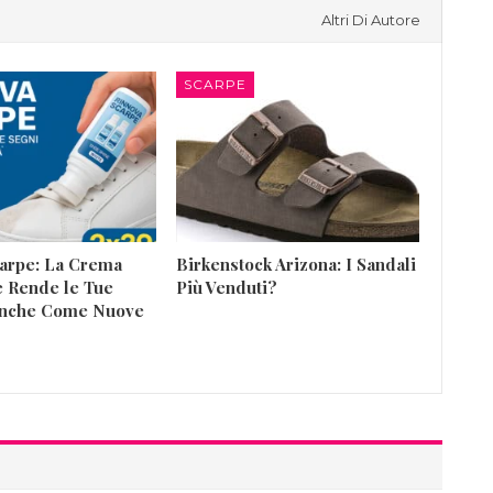
Altri Di Autore
SCARPE
arpe: La Crema
Birkenstock Arizona: I Sandali
 Rende le Tue
Più Venduti?
anche Come Nuove