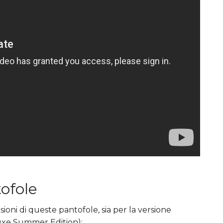
ofole
ioni di queste pantofole, sia per la versione
luxe Summer Edition):