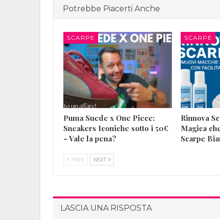
Potrebbe Piacerti Anche
SCARPE
SCARPE
Puma Suede x One Piece:
Rinnova Sc
Sneakers Iconiche sotto i 50€
Magica che
– Vale la pena?
Scarpe Bi
PREV
NEXT
LASCIA UNA RISPOSTA