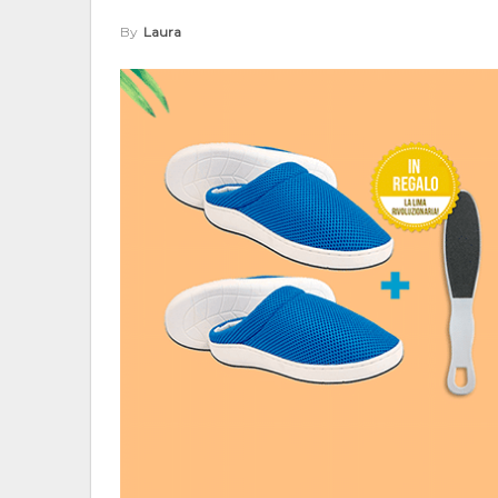
By
Laura