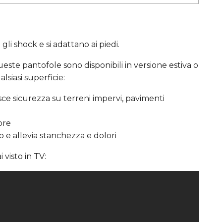
li shock e si adattano ai piedi.
 queste pantofole sono disponibili in versione estiva o
lsiasi superficie:
sce sicurezza su terreni impervi, pavimenti
ore
o e allevia stanchezza e dolori
visto in TV: