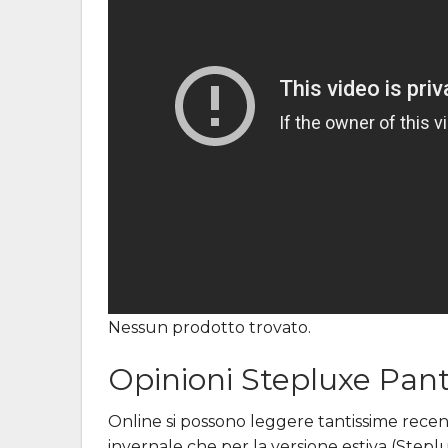
Nessun prodotto trovato.
Opinioni Stepluxe Pant
Online si possono leggere tantissime recens
invernale che per la versione estiva (Step