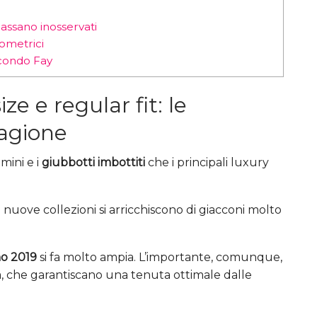
assano inosservati
eometrici
econdo Fay
e e regular fit: le
tagione
mini e i
giubbotti imbottiti
che i principali luxury
 le nuove collezioni si arricchiscono di giacconi molto
no 2019
si fa molto ampia. L’importante, comunque,
tà, che garantiscano una tenuta ottimale dalle