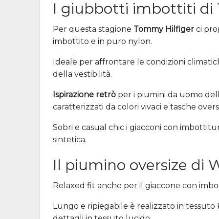
I giubbotti imbottiti d
Per questa stagione
Tommy Hilfiger
ci pro
imbottito e in puro nylon.
Ideale per affrontare le condizioni climati
della vestibilità.
Ispirazione retrò
per i piumini da uomo della 
caratterizzati da colori vivaci e tasche overs
Sobri e casual chic i giacconi con imbottitu
sintetica.
Il piumino oversize di 
Relaxed fit anche per il giaccone con imbot
Lungo e ripiegabile è realizzato in tessut
dettagli in tessuto lucido.