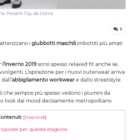
che Pesanti Fay da Uomo
0
ratterizzano i
giubbotti maschili
imbottiti più amati
 l’inverno 2019
sono spesso relaxed fit anche se,
lgenti. L’ispirazione per i nuovi outerwear arriva
 dall’
abbigliamento workwear
e dallo streetstyle.
i che sempre più spesso vedono i piumini da
ico look dal mood decisamente metropolitano.
Contenuti:
[
Nascondi
]
 proposte per questa stagione