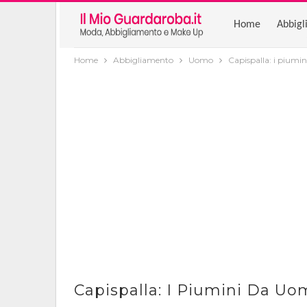
Home
Abbigl
Home
Abbigliamento
Uomo
Capispalla: i piumi
Capispalla: I Piumini Da Uo