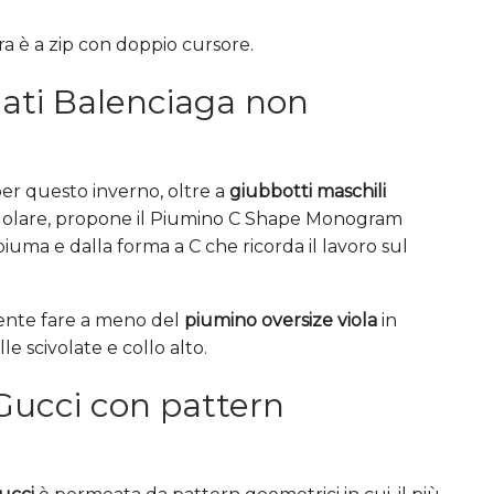
ra è a zip con doppio cursore.
mati Balenciaga non
er questo inverno, oltre a
giubbotti maschili
 regolare, propone il Piumino C Shape Monogram
uma e dalla forma a C che ricorda il lavoro sul
mente fare a meno del
piumino oversize viola
in
le scivolate e collo alto.
 Gucci con pattern