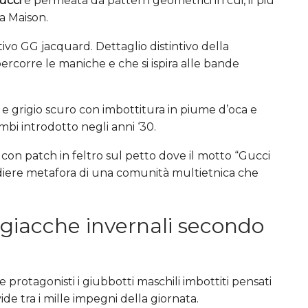
ucci
è permeata da pattern geometrici in cui, il più
la Maison.
ivo GG jacquard. Dettaglio distintivo della
ercorre le maniche e che si ispira alle bande
o e grigio scuro con imbottitura in piume d’oca e
bi introdotto negli anni ‘30.
con patch in feltro sul petto dove il motto “Gucci
diere metafora di una comunità multietnica che
 giacche invernali secondo
 protagonisti i giubbotti maschili imbottiti pensati
e tra i mille impegni della giornata.