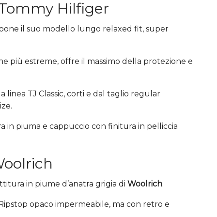
i Tommy Hilfiger
pone il suo modello lungo relaxed fit, super
che più estreme, offre il massimo della protezione e
linea TJ Classic, corti e dal taglio regular
ize.
ra in piuma e cappuccio con finitura in pelliccia
Woolrich
titura in piume d’anatra grigia di
Woolrich
.
o Ripstop opaco impermeabile, ma con retro e