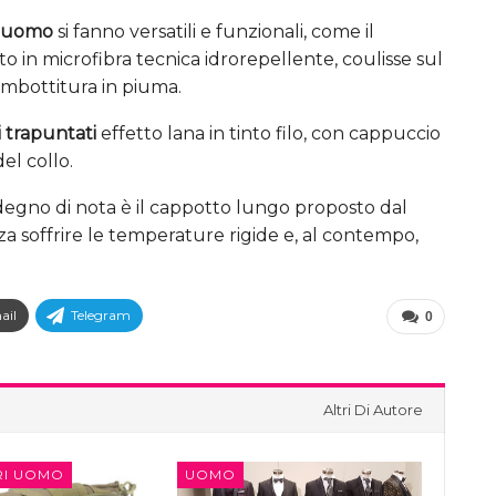
a uomo
si fanno versatili e funzionali, come il
o in microfibra tecnica idrorepellente, coulisse sul
 imbottitura in piuma.
 trapuntati
effetto lana in tinto filo, con cappuccio
el collo.
 degno di nota è il cappotto lungo proposto dal
za soffrire le temperature rigide e, al contempo,
ail
Telegram
0
Altri Di Autore
RI UOMO
UOMO