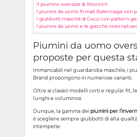
Il piumino oversize di Woolrich
I piumini da uomo firmati Balenciaga non p
I giubbotti maschili di Gucci con pattern g
I piumini da uomo e le giacche invernali s
Piumini da uomo oversiz
proposte per questa s
Immancabili nel guardaroba maschile, i piu
Brand propongono in numerose varianti.
Oltre ai classici modelli corti e regular fit,
lunghi e voluminosi.
Dunque, la gamma dei
piumini per l’inver
è scegliere sempre giubbotti di alta quali
intemperie.