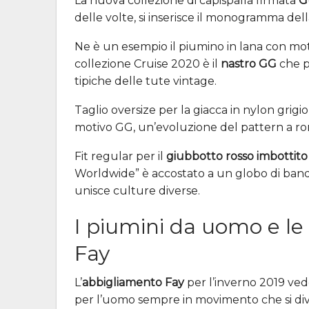
La nuova collezione di capispalla firmata
G
delle volte, si inserisce il monogramma del
Ne è un esempio il piumino in lana con mot
collezione Cruise 2020 è il
nastro GG
che p
tipiche delle tute vintage.
Taglio oversize per la giacca in nylon grigi
motivo GG, un’evoluzione del pattern a rom
Fit regular per il
giubbotto rosso imbottito
Worldwide” è accostato a un globo di ban
unisce culture diverse.
I piumini da uomo e le
Fay
L’
abbigliamento Fay
per l’inverno 2019 vede
per l’uomo sempre in movimento che si divid