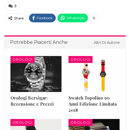
0
Facebook
WhatsApp
Share
Potrebbe Piacerti Anche
Altri Di Autore
OROLOGI
OROLOGI
Orologi Bersigar:
Swatch Topolino 90
Recensione e Prezzi
Anni Edizione Limitata
2018
OROLOGI
OROLOGI