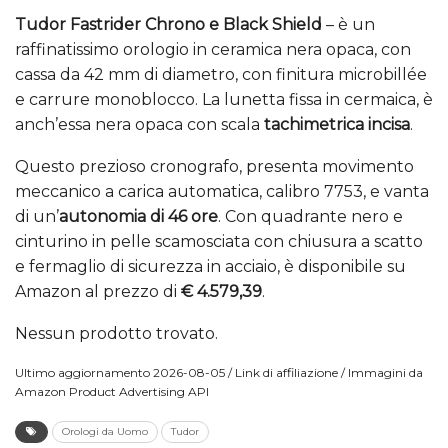
Tudor Fastrider Chrono e Black Shield
– è un
raffinatissimo orologio in ceramica nera opaca, con
cassa da 42 mm di diametro, con finitura microbillée
e carrure monoblocco. La lunetta fissa in cermaica, è
anch’essa nera opaca con scala
tachimetrica incisa
.
Questo prezioso cronografo, presenta movimento
meccanico a carica automatica, calibro 7753, e vanta
di un’
autonomia di 46 ore
. Con quadrante nero e
cinturino in pelle scamosciata con chiusura a scatto
e fermaglio di sicurezza in acciaio, è disponibile su
Amazon al prezzo di
€ 4.579,39
.
Nessun prodotto trovato.
Ultimo aggiornamento 2026-08-05 / Link di affiliazione / Immagini da
Amazon Product Advertising API
Orologi da Uomo
Tudor