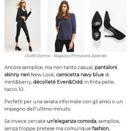
Outfit Donna – Ragazza Primavera Zalando
Ancora semplice, ma non tanto casual,
pantaloni
skinny neri
New Look,
camicetta navy blue
di
mint&berry,
décolleté Even&Odd
, in finta pelle,
tacco 10.
Perfetti per una serata informale con gli amici o un
impegno dell’ultimo minuto.
Se invece cercate
un’eleganza comoda
, semplice,
senza troppe pretese ma comunque
fashion
,