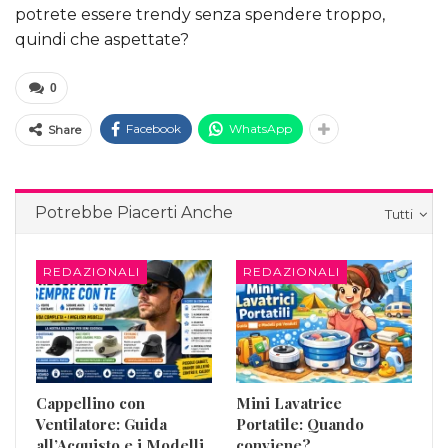
potrete essere trendy senza spendere troppo,
quindi che aspettate?
0
Facebook
WhatsApp
Share
Potrebbe Piacerti Anche
Tutti
REDAZIONALI
REDAZIONALI
Cappellino con
Mini Lavatrice
Ventilatore: Guida
Portatile: Quando
all’Acquisto e i Modelli
conviene?