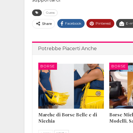
Guess
Facebook
Pinterest
E-m
Share
Potrebbe Piacerti Anche
BORSE
BORSE
Marche di Borse Belle e di
Borse Mich
Nicchia
Modelli, S