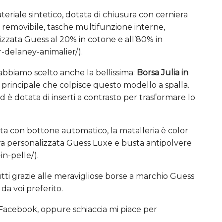
riale sintetico, dotata di chiusura con cerniera
 removibile, tasche multifunzione interne,
izzata Guess al 20% in cotone e all’80% in
r-delaney-animalier/).
abbiamo scelto anche la bellissima:
Borsa Julia in
tica principale che colpisce questo modello a spalla.
ed è dotata di inserti a contrasto per trasformare lo
atta con bottone automatico, la matalleria è color
ra personalizzata Guess Luxe e busta antipolvere
in-pelle/).
ti grazie alle meravigliose borse a marchio Guess
da voi preferito.
u Facebook, oppure schiaccia mi piace per