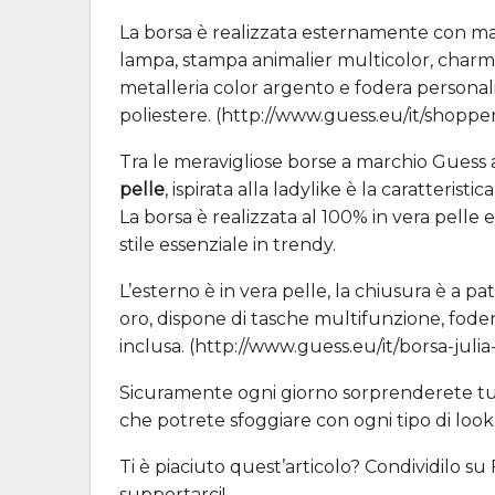
La borsa è realizzata esternamente con mate
lampa, stampa animalier multicolor, charm
metalleria color argento e fodera personal
poliestere. (http://www.guess.eu/it/shoppe
Tra le meravigliose borse a marchio Guess 
pelle
, ispirata alla ladylike è la caratteris
La borsa è realizzata al 100% in vera pelle 
stile essenziale in trendy.
L’esterno è in vera pelle, la chiusura è a p
oro, dispone di tasche multifunzione, fode
inclusa. (http://www.guess.eu/it/borsa-julia-
Sicuramente ogni giorno sorprenderete tut
che potrete sfoggiare con ogni tipo di look 
Ti è piaciuto quest’articolo? Condividilo s
supportarci!