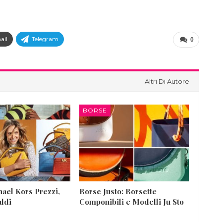
ail
Telegram
0
Altri Di Autore
BORSE
ael Kors Prezzi,
Borse Justo: Borsette
aldi
Componibili e Modelli Ju Sto