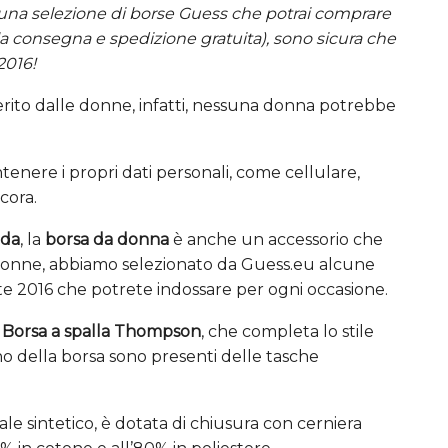
i una selezione di borse Guess che potrai comprare
lla consegna e spedizione gratuita), sono sicura che
2016!
erito dalle donne, infatti, nessuna donna potrebbe
enere i propri dati personali, come cellulare,
cora.
oda
, la
borsa da donna
è anche un accessorio che
 donne, abbiamo selezionato da Guess.eu alcune
ate 2016 che potrete indossare per ogni occasione.
:
Borsa a spalla Thompson
, che completa lo stile
rno della borsa sono presenti delle tasche
ale sintetico, è dotata di chiusura con cerniera