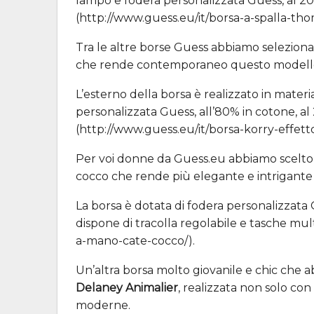
lampo e fodera personalizzata Guess, al 20%
(http://www.guess.eu/it/borsa-a-spalla-th
Tra le altre borse Guess abbiamo seleziona
che rende contemporaneo questo modello
L’esterno della borsa è realizzato in materi
personalizzata Guess, all’80% in cotone, al
(http://www.guess.eu/it/borsa-korry-effetto
Per voi donne da Guess.eu abbiamo scelto
cocco che rende più elegante e intrigante l
La borsa è dotata di fodera personalizzata 
dispone di tracolla regolabile e tasche mul
a-mano-cate-cocco/).
Un’altra borsa molto giovanile e chic che 
Delaney Animalier
, realizzata non solo co
moderne.