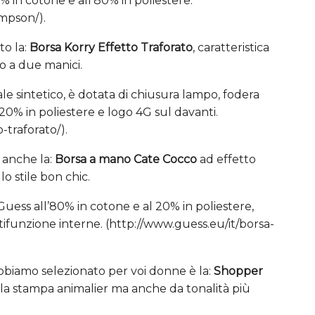
 in cotone e all’80% in poliestere.
ompson/).
to la:
Borsa Korry Effetto Traforato
, caratteristica
 a due manici.
ale sintetico, è dotata di chiusura lampo, fodera
 20% in poliestere e logo 4G sul davanti.
-traforato/).
 anche la:
Borsa a mano Cate Cocco
ad effetto
o stile bon chic.
Guess all’80% in cotone e al 20% in poliestere,
tifunzione interne. (http://www.guess.eu/it/borsa-
abbiamo selezionato per voi donne è la:
Shopper
n la stampa animalier ma anche da tonalità più