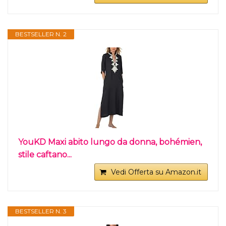
BESTSELLER N. 2
YouKD Maxi abito lungo da donna, bohémien,
stile caftano...
Vedi Offerta su Amazon.it
BESTSELLER N. 3