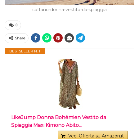
caftano-donna-vestito-da-spiaggia
0
Share
BESTSELLER N. 1
LikeJump Donna Bohémien Vestito da
Spiaggia Maxi Kimono Abito...
Vedi Offerta su Amazon.it