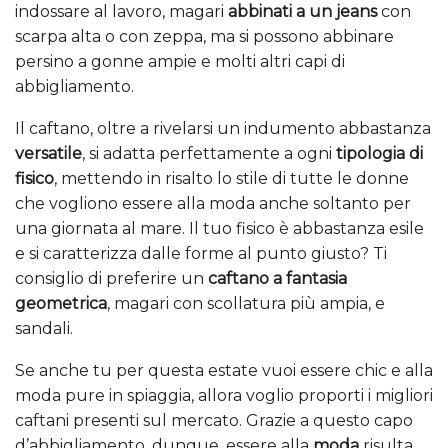
indossare al lavoro, magari
abbinati a un jeans
con
scarpa alta o con zeppa, ma si possono abbinare
persino a gonne ampie e molti altri capi di
abbigliamento.
Il caftano, oltre a rivelarsi un indumento abbastanza
versatile
, si adatta perfettamente a ogni
tipologia di
fisico
, mettendo in risalto lo stile di tutte le donne
che vogliono essere alla moda anche soltanto per
una giornata al mare. Il tuo fisico è abbastanza esile
e si caratterizza dalle forme al punto giusto? Ti
consiglio di preferire un
caftano a fantasia
geometrica
, magari con scollatura più ampia, e
sandali.
Se anche tu per questa estate vuoi essere chic e alla
moda pure in spiaggia, allora voglio proporti i migliori
caftani presenti sul mercato. Grazie a questo capo
d’abbigliamento, dunque, essere alla
moda
risulta