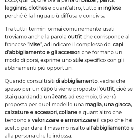
Ecco, quindi, che ora si parla di
Blazer, pants,
legginns, clothes
e quant’altro, tutto in
inglese
perché è la lingua più diffusa e condivisa.
Tra tutti i termini ormai comunemente usati
troviamo anche la parola
outfit
che corrisponde al
francese “
Mise
“, ad indicare il complesso dei
capi
d’abbigliamento e gli accessori
che formano un
modo di porsi, esprime uno
stile
specifico con gli
abbinamenti più opportuni.
Quando consulti
siti di abbigliamento
, vedrai che
spesso per un
capo
ti viene proposto l’
outfit
, cioè se
stai guardando un
Jeans
, ad esempio, ti verrà
proposta per quel modello una
maglia, una giacca,
calzature e accessori, collane
e quant’altro che
tendono a
valorizzare e armonizzare
il capo che hai
scelto per dare il massimo risalto all’
abbigliamento
e
alla persona che lo indossa.