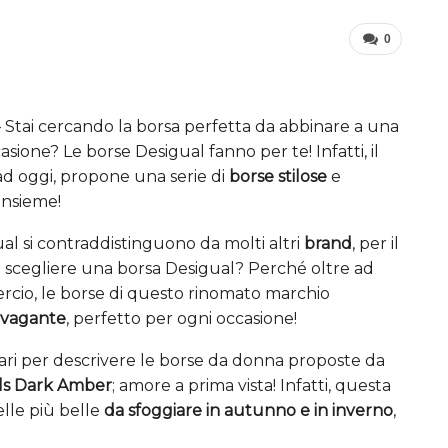
0
 Stai cercando la borsa perfetta da abbinare a una
asione? Le borse Desigual fanno per te! Infatti, il
 ad oggi, propone una serie di
borse stilose
e
insieme!
gual si contraddistinguono da molti altri
brand
, per il
é scegliere una borsa Desigual? Perché oltre ad
rcio, le borse di questo rinomato marchio
ravagante
, perfetto per ogni occasione!
imari per descrivere le borse da donna proposte da
ls Dark Amber
; amore a prima vista! Infatti, questa
elle più belle
da sfoggiare in autunno e in inverno
,