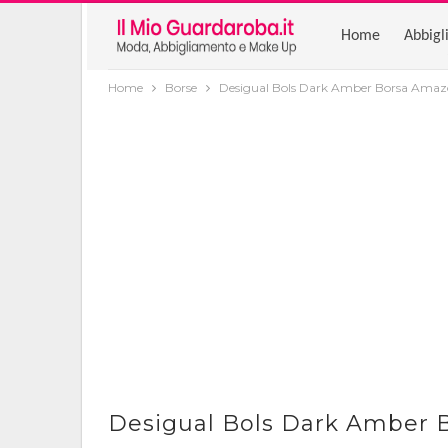
Home
Abbigl
Home
Borse
Desigual Bols Dark Amber Borsa Ama
Desigual Bols Dark Amber 