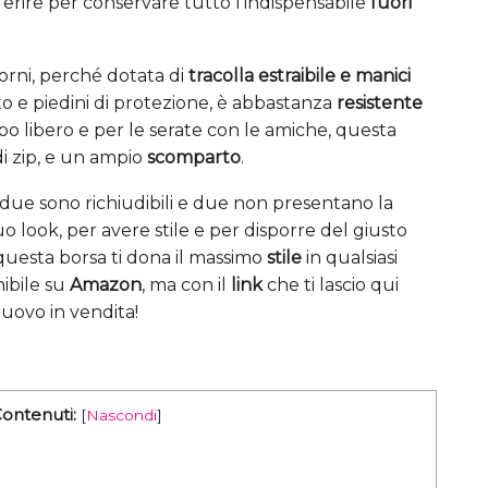
eferire per conservare tutto l’indispensabile
fuori
giorni, perché dotata di
tracolla estraibile e manici
o e piedini di protezione, è abbastanza
resistente
empo libero e per le serate con le amiche, questa
di zip, e un ampio
scomparto
.
 due sono richiudibili e due non presentano la
tuo look, per avere stile e per disporre del giusto
questa borsa ti dona il massimo
stile
in qualsiasi
ibile su
Amazon
, ma con il
link
che ti lascio qui
nuovo in vendita!
Contenuti:
[
Nascondi
]