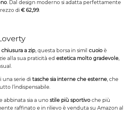
ono
. Dal design moderno si adatta perfettamente
prezzo di
€ 62,99
.
Loverty
i
chiusura a zip
, questa borsa in simil
cuoio
è
zie alla sua praticità ed
estetica molto gradevole
,
sual.
i una serie di
tasche sia interne che esterne
, che
tto l’indispensabile.
re abbinata sia a uno
stile più sportivo
che più
ente raffinato e in rilievo è venduta su Amazon al