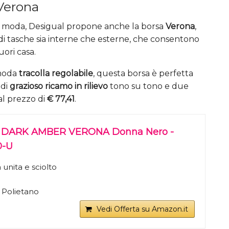
Verona
lla moda, Desigual propone anche la borsa
Verona
,
e di tasche sia interne che esterne, che consentono
uori casa.
omoda
tracolla regolabile
, questa borsa è perfetta
 di
grazioso ricamo in rilievo
tono su tono e due
l prezzo di
€ 77,41
.
a DARK AMBER VERONA Donna Nero -
0-U
a unita e sciolto
 Polietano
Vedi Offerta su Amazon.it