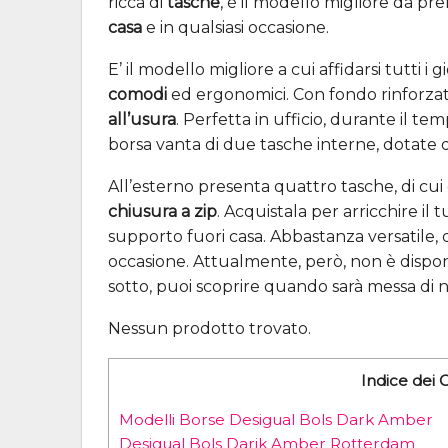
ricca di
tasche
, è il modello migliore da pr
casa
e in qualsiasi occasione.
E’ il modello migliore a cui affidarsi tutti i 
comodi
ed ergonomici. Con fondo rinforzat
all’usura
. Perfetta in ufficio, durante il t
borsa vanta di due tasche interne, dotate 
All’esterno presenta quattro tasche, di cui
chiusura a zip
. Acquistala per arricchire il 
supporto fuori casa. Abbastanza versatile, 
occasione. Attualmente, però, non è dispon
sotto, puoi scoprire quando sarà messa di 
Nessun prodotto trovato.
Indice dei 
Modelli Borse Desigual Bols Dark Amber
Desigual Bols Darik Amber Rotterdam