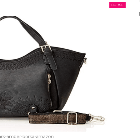
BORSE
dark-amber-borsa-amazon