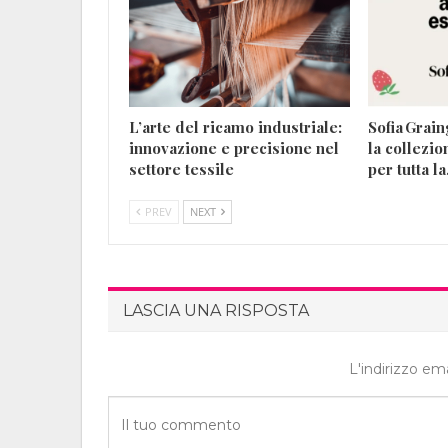
L’arte del ricamo industriale:
Sofia Grai
innovazione e precisione nel
la collezi
settore tessile
per tutta l
PREV
NEXT
LASCIA UNA RISPOSTA
L'indirizzo em