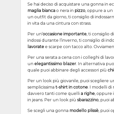
Se hai deciso di acquistare una gonna in e
maglia bianca
o nera in
pizzo
, oppure a un 
un outfit da giorno, ti consiglio di indoss
in vita da una cintura con strass.
Per un’
occasione importante
, ti consiglio
indossi durante l’inverno, ti consiglio di in
lavorate
e scarpe con tacco alto. Ovviament
Per una serata a cena con i colleghi di lav
un
elegantissimo blazer
. In alternativa pu
quale puoi abbinare degli accessori più
chi
Per un look più giovanile, puoi scegliere 
semplicissima
t-shirt in cotone
. I modelli 
davvero tanti come quelli
a righe
, oppure 
in jeans. Per un look più
sbarazzino
, puoi 
Se scegli una gonna
modello plissè
, puoi 