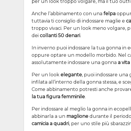
per un look troppo volgare, ma il tuo outf
Anche l’abbinamento con una
felpa
oppure
tuttavia ti consiglio di indossare maglie e
ca
troppo vivaci. Per un look meno volgare, p
dei
collanti 50 denari
.
In inverno puoi indossare la tua gonna in 
oppure optare un modello morbido. Nel caso
assolutamente indossare una gonna
a vita
Per un look
elegante
, puoi indossare una
infilata all’interno della gonna stessa, e sc
Come abbinamento potresti anche provare
la tua figura femminile
.
Per indossare al meglio la gonna in ecopelle
abbinarla a un
maglione
durante il periodo
camicia a quadri
, per uno stile più sbarazzi