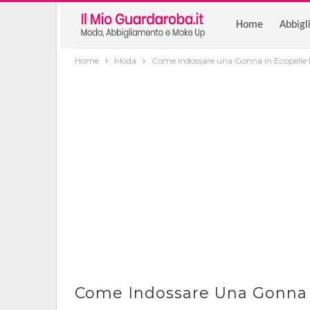
Home
Abbigl
Home
Moda
Come Indossare una Gonna in Ecopelle
Come Indossare Una Gonna 