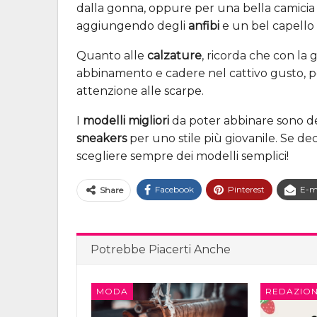
dalla gonna, oppure per una bella camicia a
aggiungendo degli
anfibi
e un bel capello 
Quanto alle
calzature
, ricorda che con la 
abbinamento e cadere nel cattivo gusto, p
attenzione alle scarpe.
I
modelli migliori
da poter abbinare sono deg
sneakers
per uno stile più giovanile. Se dec
scegliere sempre dei modelli semplici!
Facebook
Pinterest
E-m
Share
Potrebbe Piacerti Anche
MODA
REDAZION