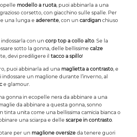
copelle
modello a ruota
, puoi abbinarla a una
grazioso corsetto, con giacchino sulle spalle. Per
arne una lunga e
aderente
, con un
cardigan
chiuso
 di indossarla con un
corp top a collo alto
. Se la
dossare sotto la gonna, delle bellissime
calze
e, devi prediligere il
tacco a spillo
!
oro, puoi abbinarla ad una
maglietta a contrasto
, e
oi indossare un maglione durante l’inverno, al
c
e glamour.
una gonna in ecopelle nera da abbinare a una
di maglie da abbinare a questa gonna, sonno
in tinta unita come una bellissima camicia bianca o
abbinare una sciarpa e delle
scarpe in contrasto
.
optare per un
maglione oversize
da tenere guori