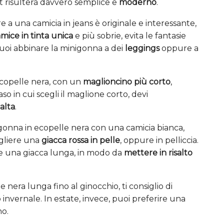
it risulterà davvero semplice e
moderno
.
 a una camicia in jeans è originale e interessante,
mice in tinta unica
e più sobrie, evita le fantasie
uoi abbinare la minigonna a dei
leggings
oppure a
ecopelle nera, con un
maglioncino più corto
,
 in cui scegli il maglione corto, devi
 alta
.
 gonna in ecopelle nera con una camicia bianca,
egliere una
giacca rossa in pelle
, oppure in pelliccia.
 una giacca lunga, in modo da
mettere in risalto
 nera lunga fino al ginocchio, ti consiglio di
 invernale. In estate, invece, puoi preferire una
no.