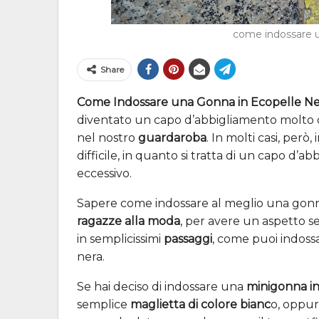
come indossare u
Share
Come Indossare una Gonna in Ecopelle Ne
diventato un capo d’abbigliamento molto
nel nostro
guardaroba
. In molti casi, per
difficile, in quanto si tratta di un capo d’
eccessivo.
Sapere come indossare al meglio una gonna
ragazze alla moda
, per avere un aspetto 
in semplicissimi
passaggi
, come puoi indoss
nera.
Se hai deciso di indossare una
minigonna in
semplice
maglietta di colore bianc
o, oppur