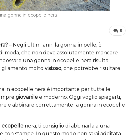
na gonna in ecopelle nera
0
ra?
– Negli ultimi anni la gonna in pelle, è
 di moda, che non deve assolutamente mancare
ò, indossare una gonna in ecopelle nera risulta
abbigliamento molto
vistoso
, che potrebbe risultare
 in ecopelle nera è importante per tutte le
sempre
giovanile
e moderno. Oggi voglio spiegarti,
are e abbinare correttamente la gonna in ecopelle
 ecopelle
nera, ti consiglio di abbinarla a una
e con stampe. In questo modo non sarai additata