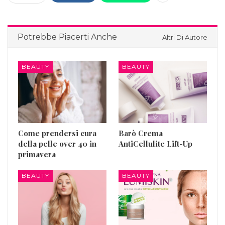
Potrebbe Piacerti Anche
Altri Di Autore
BEAUTY
BEAUTY
Come prendersi cura
Barò Crema
della pelle over 40 in
AntiCellulite Lift-Up
primavera
BEAUTY
BEAUTY