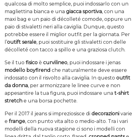
qualcosa di molto semplice, puoi indossarlo con un
magliettina bianca e una
giacca sportiva
, con una
maxi bag e un paio di décolleté comode, oppure un
paio di stivaletti neri alla caviglia. Dunque, questo
potrebbe essere il miglior outfit per la giornata. Per
l’
outift serale
, puoi sostituire gli stivaletti con delle
décolleté con tacco a spillo e una graziosa clutch.
Se il tuo
fisico
è
curvilineo
, puoi indossare i jenas
modello boyfirend
che naturalmente deve essere
indossato con il risvolto alla caviglia. In questo
outfit
da donna
, per armonizzare le linee curve e non
appesantire la tua figura, puoi indossare una
t-shirt
stretch
e una borsa pochette.
Per il 2017 il jeans si impreziosisce di
decorazioni
varie
e
frange
, con punto vita alto o medio-alto. Tra i vari
modelli della nuova stagione ci sono i modelli con
linea dritta, dal taglio corto, flared,
cropped pants
e