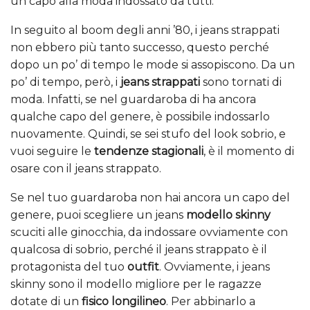
un capo alla moda indossato da tutti.
In seguito al boom degli anni ’80, i jeans strappati
non ebbero più tanto successo, questo perché
dopo un po’ di tempo le mode si assopiscono. Da un
po’ di tempo, però, i
jeans strappati
sono tornati di
moda. Infatti, se nel guardaroba di ha ancora
qualche capo del genere, è possibile indossarlo
nuovamente. Quindi, se sei stufo del look sobrio, e
vuoi seguire le
tendenze stagionali
, è il momento di
osare con il jeans strappato.
Se nel tuo guardaroba non hai ancora un capo del
genere, puoi scegliere un jeans
modello skinny
scuciti alle ginocchia, da indossare ovviamente con
qualcosa di sobrio, perché il jeans strappato è il
protagonista del tuo
outfit
. Ovviamente, i jeans
skinny sono il modello migliore per le ragazze
dotate di un
fisico longilineo
. Per abbinarlo a