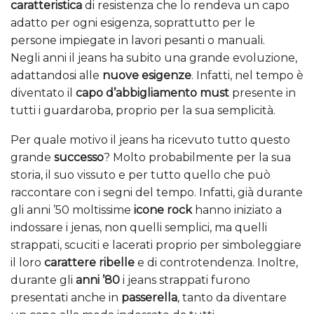
caratteristica
di resistenza che lo rendeva un capo
adatto per ogni esigenza, soprattutto per le
persone impiegate in lavori pesanti o manuali.
Negli anni il jeans ha subito una grande evoluzione,
adattandosi alle
nuove esigenze
. Infatti, nel tempo è
diventato il
capo d’abbigliamento must
presente in
tutti i guardaroba, proprio per la sua semplicità.
Per quale motivo il jeans ha ricevuto tutto questo
grande
successo
? Molto probabilmente per la sua
storia, il suo vissuto e per tutto quello che può
raccontare con i segni del tempo. Infatti, già durante
gli anni ’50 moltissime
icone rock
hanno iniziato a
indossare i jenas, non quelli semplici, ma quelli
strappati, scuciti e lacerati proprio per simboleggiare
il loro
carattere ribelle
e di controtendenza. Inoltre,
durante gli
anni ’80
i jeans strappati furono
presentati anche in
passerella
, tanto da diventare