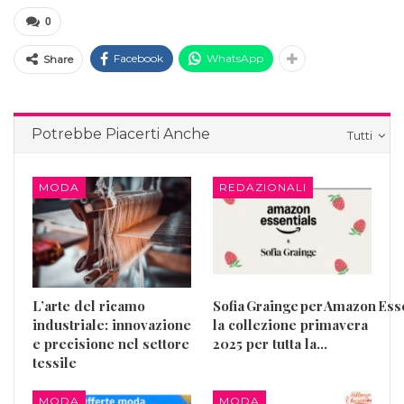
0
Facebook
WhatsApp
Share
Potrebbe Piacerti Anche
Tutti
MODA
REDAZIONALI
L’arte del ricamo
Sofia Grainge per Amazon Esse
industriale: innovazione
la collezione primavera
e precisione nel settore
2025 per tutta la…
tessile
MODA
MODA