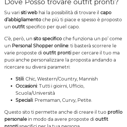
Dove Posso trovare outfit pronti?
Su vari
siti web
hai la possibilità di trovare il
capo
d’abbigliamento
che più ti piace e spesso è proposto
un
outfit
specifico per quel capo.
C’è, però, un
sito specifico
che funziona un po’ come
un
Personal Shopper online
: ti basterà scorrere le
varie proposte di
outfit pronti
per cercare il tuo ma
puoi anche personalizzare la proposta andando a
ricercare su diversi parametri:
Stili
: Chic, Western/Country, Mannish
Occasioni
: Tutti i gioirni, Ufficio,
Scuola/Università
Speciali
: Premaman, Curvy, Petite.
Questo sito ti permette anche di creare il tuo
profilo
personale
in modo da avere proposte di
outfit
pronti
specifici per la tua persona.