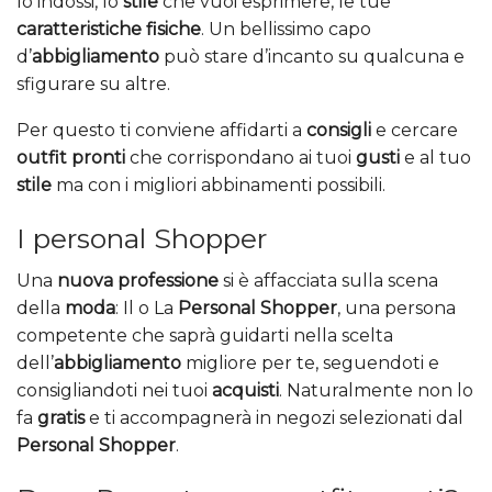
lo indossi, lo
stile
che vuoi esprimere, le tue
caratteristiche fisiche
. Un bellissimo capo
d’
abbigliamento
può stare d’incanto su qualcuna e
sfigurare su altre.
Per questo ti conviene affidarti a
consigli
e cercare
outfit pronti
che corrispondano ai tuoi
gusti
e al tuo
stile
ma con i migliori abbinamenti possibili.
I personal Shopper
Una
nuova professione
si è affacciata sulla scena
della
moda
: Il o La
Personal Shopper
, una persona
competente che saprà guidarti nella scelta
dell’
abbigliamento
migliore per te, seguendoti e
consigliandoti nei tuoi
acquisti
. Naturalmente non lo
fa
gratis
e ti accompagnerà in negozi selezionati dal
Personal Shopper
.