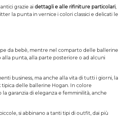
ntici grazie ai
dettagli e alle rifiniture particolari
,
ter la punta in vernice i colori classici e delicati le
arpe da bebè, mentre nel comparto delle ballerine
to alla punta, alla parte posteriore o ad alcuni
i business, ma anche alla vita di tutti i giorni, la
t
tipica delle ballerine Hogan. In colore
 la garanzia di eleganza e femminilità, anche
cole, si abbinano a tanti tipi di outfit, dai più