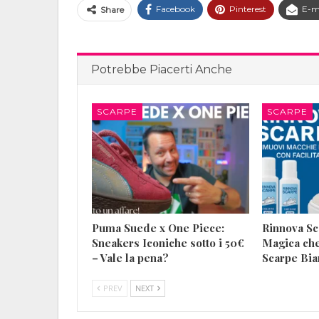
Facebook
Pinterest
E-m
Share
Potrebbe Piacerti Anche
SCARPE
SCARPE
Puma Suede x One Piece:
Rinnova Sc
Sneakers Iconiche sotto i 50€
Magica che
– Vale la pena?
Scarpe Bi
PREV
NEXT