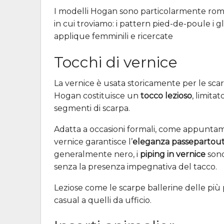
I modelli Hogan sono particolarmente roma
in cui troviamo: i pattern pied-de-poule i glit
applique femminili e ricercate
Tocchi di vernice
La vernice è usata storicamente per le sc
Hogan costituisce un
tocco lezioso
, limita
segmenti di scarpa.
Adatta a occasioni formali, come appuntament
vernice garantisce l’
eleganza passepartou
generalmente nero, i
piping in vernice
sono
senza la presenza impegnativa del tacco.
Leziose come le scarpe ballerine delle più pic
casual a quelli da ufficio.