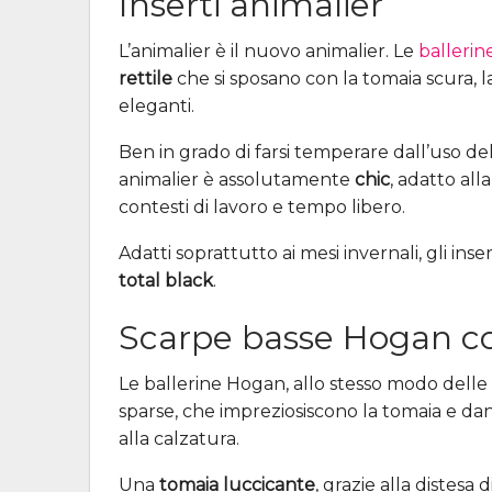
Inserti animalier
L’animalier è il nuovo animalier. Le
balleri
rettile
che si sposano con la tomaia scura, l
eleganti.
Ben in grado di farsi temperare dall’uso del
animalier è assolutamente
chic
, adatto al
contesti di lavoro e tempo libero.
Adatti soprattutto ai mesi invernali, gli in
total black
.
Scarpe basse Hogan co
Le ballerine Hogan, allo stesso modo dell
sparse, che impreziosiscono la tomaia e d
alla calzatura.
Una
tomaia luccicante
, grazie alla distesa d