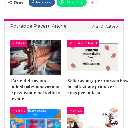
Facebook
WhatsApp
Share
Potrebbe Piacerti Anche
Altri Di Autore
MODA
REDAZIONALI
L’arte del ricamo
Sofia Grainge per Amazon Esse
industriale: innovazione
la collezione primavera
e precisione nel settore
2025 per tutta la…
tessile
MODA
MODA