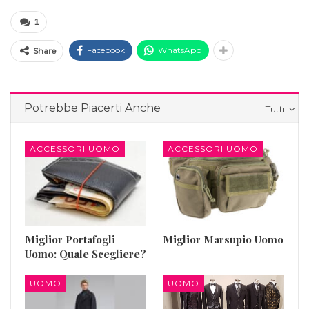
1
Facebook
WhatsApp
Share
Potrebbe Piacerti Anche
Tutti
ACCESSORI UOMO
ACCESSORI UOMO
Miglior Portafogli
Miglior Marsupio Uomo
Uomo: Quale Scegliere?
UOMO
UOMO