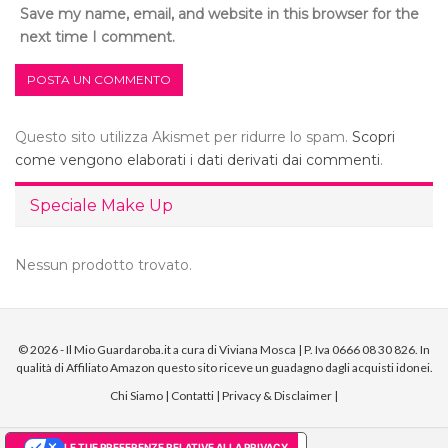
Save my name, email, and website in this browser for the
next time I comment.
Questo sito utilizza Akismet per ridurre lo spam.
Scopri
come vengono elaborati i dati derivati dai commenti
.
Speciale Make Up
Nessun prodotto trovato.
© 2026 - Il Mio Guardaroba.it a cura di Viviana Mosca | P. Iva 0666 08 30 826. In
qualità di Affiliato Amazon questo sito riceve un guadagno dagli acquisti idonei.
Chi Siamo
|
Contatti
|
Privacy & Disclaimer
|
LE TUE PREFERENZE RELATIVE ALLA PRIVACY