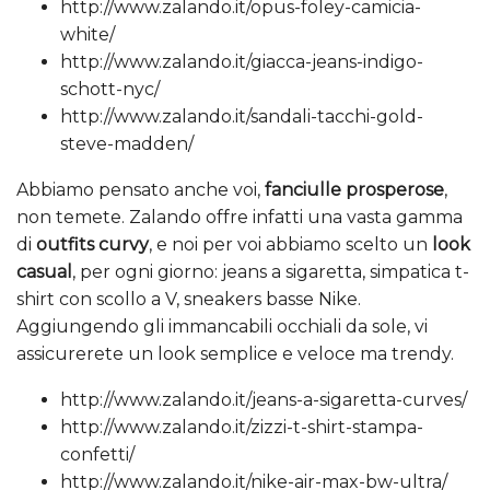
http://www.zalando.it/opus-foley-camicia-
white/
http://www.zalando.it/giacca-jeans-indigo-
schott-nyc/
http://www.zalando.it/sandali-tacchi-gold-
steve-madden/
Abbiamo pensato anche voi,
fanciulle prosperose
,
non temete. Zalando offre infatti una vasta gamma
di
outfits curvy
, e noi per voi abbiamo scelto un
look
casual
, per ogni giorno: jeans a sigaretta, simpatica t-
shirt con scollo a V, sneakers basse Nike.
Aggiungendo gli immancabili occhiali da sole, vi
assicurerete un look semplice e veloce ma trendy.
http://www.zalando.it/jeans-a-sigaretta-curves/
http://www.zalando.it/zizzi-t-shirt-stampa-
confetti/
http://www.zalando.it/nike-air-max-bw-ultra/