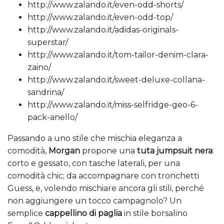
http://www.zalando.it/even-odd-shorts/
http://www.zalando.it/even-odd-top/
http://www.zalando.it/adidas-originals-
superstar/
http://www.zalando.it/tom-tailor-denim-clara-
zaino/
http://www.zalando.it/sweet-deluxe-collana-
sandrina/
http://www.zalando.it/miss-selfridge-geo-6-
pack-anello/
Passando a uno stile che mischia eleganza a
comodità,
Morgan
propone una
tuta jumpsuit nera
:
corto e gessato, con tasche laterali, per una
comodità chic; da accompagnare con tronchetti
Guess, e, volendo mischiare ancora gli stili, perché
non aggiungere un tocco campagnolo? Un
semplice
cappellino di paglia
in stile borsalino