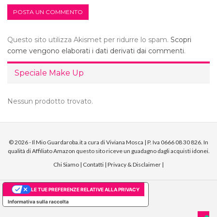
Questo sito utilizza Akismet per ridurre lo spam.
Scopri
come vengono elaborati i dati derivati dai commenti
.
Speciale Make Up
Nessun prodotto trovato.
© 2026 - Il Mio Guardaroba.it a cura di Viviana Mosca | P. Iva 0666 08 30 826. In
qualità di Affiliato Amazon questo sito riceve un guadagno dagli acquisti idonei.
Chi Siamo
|
Contatti
|
Privacy & Disclaimer
|
LE TUE PREFERENZE RELATIVE ALLA PRIVACY
Informativa sulla raccolta