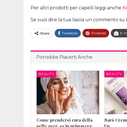
Per altri prodotti per capelli leggi anche
Kr
Se vuoi dire la tua lascia un commento su 
Facebook
Pinterest
E-m
Share
Potrebbe Piacerti Anche
BEAUTY
BEAUTY
Come prendersi cura della
Barò Crema
pelle over 40 in primavera
Up