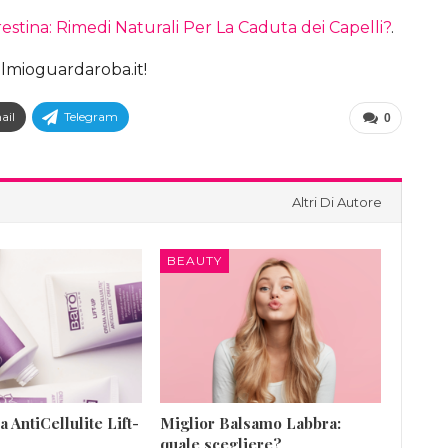
estina: Rimedi Naturali Per La Caduta dei Capelli?
.
Ilmioguardaroba.it!
ail
Telegram
0
Altri Di Autore
BEAUTY
 AntiCellulite Lift-
Miglior Balsamo Labbra:
quale scegliere?