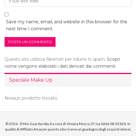
Save my name, email, and website in this browser for the
next time I comment.
Questo sito utilizza Akismet per ridurre lo spam.
Scopri
come vengono elaborati i dati derivati dai commenti
.
Speciale Make Up
Nessun prodotto trovato.
© 2026 - Il Mio Guardaroba.it a cura di Viviana Mosca | P. Iva 0666 08 30 826. In
qualità di Affiliato Amazon questo sito riceve un guadagno dagli acquisti idonei.