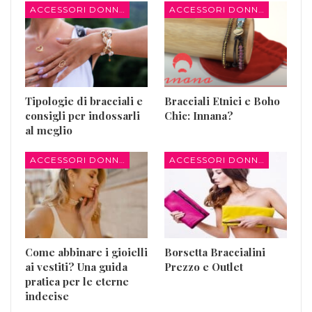
ACCESSORI DONNA
ACCESSORI DONNA
Tipologie di bracciali e
Bracciali Etnici e Boho
consigli per indossarli
Chic: Innana?
al meglio
ACCESSORI DONNA
ACCESSORI DONNA
Come abbinare i gioielli
Borsetta Braccialini
ai vestiti? Una guida
Prezzo e Outlet
pratica per le eterne
indecise