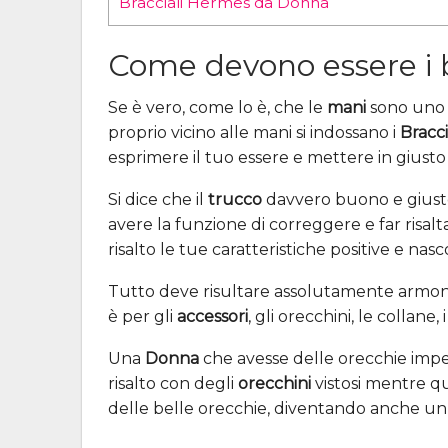
Bracciali Hermes da Donna
Come devono essere i b
Se è vero, come lo è, che le
mani
sono uno d
proprio vicino alle mani si indossano i
Bracci
esprimere il tuo essere e mettere in giusto 
Si dice che il
trucco
davvero buono e giusto
avere la funzione di correggere e far risalt
risalto le tue caratteristiche positive e na
Tutto deve risultare assolutamente armonico
è per gli
accessori
, gli orecchini, le collane, i
Una
Donna
che avesse delle orecchie imper
risalto con degli
orecchini
vistosi mentre q
delle belle orecchie, diventando anche u