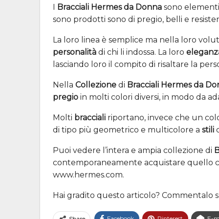
I
Bracciali Hermes da Donna
sono elementi
sono prodotti sono di pregio, belli e resist
La loro linea è semplice ma nella loro volu
personalità
di chi li indossa. La loro
elegan
lasciando loro il compito di risaltare la pers
Nella
Collezione
di
Bracciali Hermes da D
pregio
in molti colori diversi, in modo da adat
Molti
bracciali
riportano, invece che un col
di tipo più geometrico e multicolore a
stili
Puoi vedere l’intera e ampia collezione di
B
contemporaneamente acquistare quello che pr
www.hermes.com.
Hai gradito questo articolo? Commentalo s
Facebook
Pinterest
E-m
Share