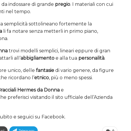
 da indossare di grande
pregio
. I materiali con cui
enti nel tempo.
ta semplicità sottolineano fortemente la
za
li fa notare senza metterli in primo piano,
ona.
onna
trovi modelli semplici, lineari eppure di gran
tarli all’
abbigliamento
e alla tua
personalità
.
ore unico, delle
fantasie
di vario genere, da figure
che ricordano l’
etnico
, più o meno spessi.
racciali Hermes da Donna
e
eferisci visitando il sito ufficiale dell’Azienda
ubito e seguici su Facebook.
ail
Telegram
0