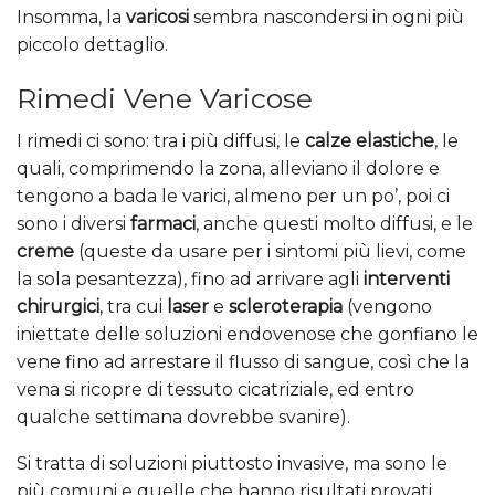
Insomma, la
varicosi
sembra nascondersi in ogni più
piccolo dettaglio.
Rimedi Vene Varicose
I rimedi ci sono: tra i più diffusi, le
calze elastiche
, le
quali, comprimendo la zona, alleviano il dolore e
tengono a bada le varici, almeno per un po’, poi ci
sono i diversi
farmaci
, anche questi molto diffusi, e le
creme
(queste da usare per i sintomi più lievi, come
la sola pesantezza), fino ad arrivare agli
interventi
chirurgici
, tra cui
laser
e
scleroterapia
(vengono
iniettate delle soluzioni endovenose che gonfiano le
vene fino ad arrestare il flusso di sangue, così che la
vena si ricopre di tessuto cicatriziale, ed entro
qualche settimana dovrebbe svanire).
Si tratta di soluzioni piuttosto invasive, ma sono le
più comuni e quelle che hanno risultati provati