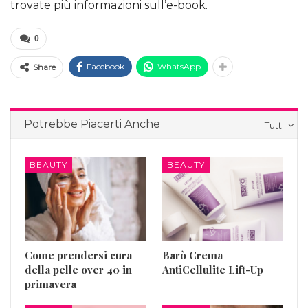
trovate più informazioni sull’e-book.
0
Facebook
WhatsApp
Share
Potrebbe Piacerti Anche
Tutti
BEAUTY
BEAUTY
Come prendersi cura
Barò Crema
della pelle over 40 in
AntiCellulite Lift-Up
primavera