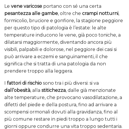
Le
vene varicose
portano con sé una certa
pesantezza alle gambe
, oltre che
crampi notturni
,
formicolio, bruciore e gonfiore, la stagione peggiore
per questo tipo di patologia è l’estate: le alte
temperature inducono le vene, già poco toniche, a
dilatarsi maggiormente, diventando ancora più
visibili, palpabili e dolorose, nel peggiore dei casi si
può arrivare a eczemi e sanguinamenti, il che
significa che si tratta di una patologia da non
prendere troppo alla leggera.
I
fattori di rischio
sono tra i più diversi: si va
dall’obesità
, alla
stitichezza
, dalle già menzionate
alte temperature, che provocano vasodilatazione, a
difetti del piede e della postura, fino ad arrivare a
scompensi ormonali dovuti alla gravidanza, fino al
più comune restare in piedi troppo a lungo tutti i
giorni oppure condurre una vita troppo sedentaria.