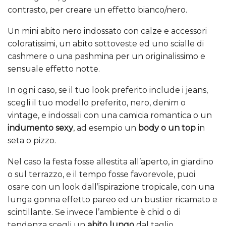
contrasto, per creare un effetto bianco/nero.
Un mini abito nero indossato con calze e accessori
coloratissimi, un abito sottoveste ed uno scialle di
cashmere o una pashmina per un originalissimo e
sensuale effetto notte.
In ogni caso, se il tuo look preferito include i jeans,
scegli il tuo modello preferito, nero, denim o
vintage, e indossali con una camicia romantica o un
indumento sexy
, ad esempio un
body o un top
in
seta o pizzo.
Nel caso la festa fosse allestita all’aperto, in giardino
o sul terrazzo, e il tempo fosse favorevole, puoi
osare con un look dall’ispirazione tropicale, con una
lunga gonna effetto pareo ed un bustier ricamato e
scintillante. Se invece l’ambiente è chid o di
tendenza scegli un
abito lungo
dal taglio