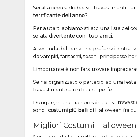
Sei alla ricerca di idee sui travestimenti 
terrificante dell’anno
?
Per aiutarti abbiamo stilato una lista dei 
serata
divertente con i tuoi amici
.
A seconda del tema che preferisci, potrai s
da vampiri, fantasmi, teschi, principesse ho
L’importante è non farsi trovare impreparat
Se hai organizzato o partecipi ad una festa
travestimento e un trucco perfetto.
Dunque, se ancora non sai da cosa
travestir
sono i
costumi più belli
di Halloween fra cui
Migliori Costumi Hallowee
Nei negozi della tua città non hai trovato ide