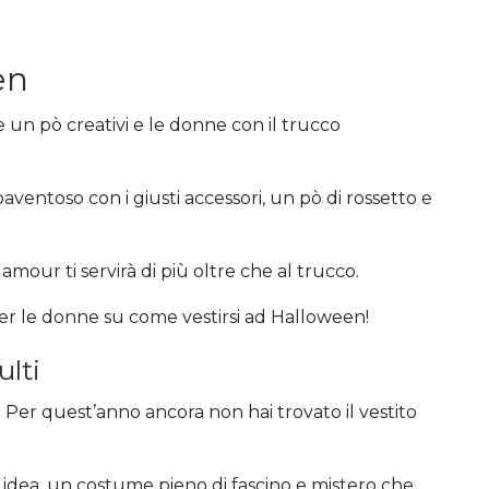
en
e un pò creativi e le donne con il trucco
ventoso con i giusti accessori, un pò di rossetto e
mour ti servirà di più oltre che al trucco.
er le donne su come vestirsi ad Halloween!
lti
a? Per quest’anno ancora non hai trovato il vestito
dea, un costume pieno di fascino e mistero che