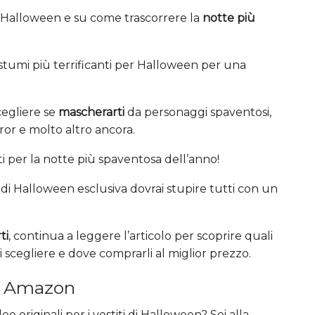
per Halloween e su come trascorrere la
notte più
costumi più terrificanti per Halloween per una
cegliere se
mascherarti
da personaggi spaventosi,
rror e molto altro ancora.
i per la notte più spaventosa dell’anno!
 di Halloween esclusiva dovrai stupire tutti con un
ti
, continua a leggere l’articolo per scoprire quali
 scegliere e dove comprarli al miglior prezzo.
n Amazon
e originali per i vestiti di Halloween? Sei alla