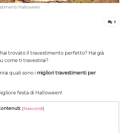
estimenti Halloween
0
ai trovato il travestimento perfetto? Hai già
u come ti travestirai?
irai quali sono i
migliori travestimenti
per
migliore festa di Halloween!
Contenuti:
[
Nascondi
]