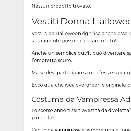
Nessun prodotto trovato.
Vestiti Donna Hallowe
Vestirsi da Halloween significa anche esser
sicuramente possono giocare molto!
Anche un semplice outfit può diventare spa
l’ombretto scuro.
Ma se devi partecipare a una festa super gla
Ecco qualche idea evergreen e originale p
Costume da Vampiressa Adu
Lo scorso anno ti sei travestita da divolett
più bello?
L’abito da
vampiressa
è sempre una buona i