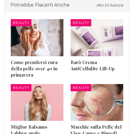
Potrebbe Piacerti Anche
Altri Di Autore
BEAUTY
BEAUTY
Come prendersi cura
Barò Crema
della pelle over 40 in
AntiCellulite Lift-Up
primavera
BEAUTY
BEAUTY
Miglior Balsamo
Macchie sulla Pelle del
Labbra: quale
Viso: Cause e Rimedi