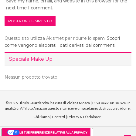
Save my name, email, and website in this browser for the
next time I comment.
Questo sito utilizza Akismet per ridurre lo spam.
Scopri
come vengono elaborati i dati derivati dai commenti
.
Speciale Make Up
Nessun prodotto trovato.
© 2026 - Il Mio Guardaroba.it a cura di Viviana Mosca | P. Iva 0666 08 30 826. In
qualità di Affiliato Amazon questo sito riceve un guadagno dagli acquisti idonei.
Chi Siamo
|
Contatti
|
Privacy & Disclaimer
|
LE TUE PREFERENZE RELATIVE ALLA PRIVACY