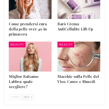
Come prendersi cura
Barò Crema
della pelle over 40 in
AntiCellulite Lift-Up
primavera
BEAUTY
BEAUTY
Miglior Balsamo
Macchie sulla Pelle del
Labbra: quale
Viso: Cause e Rimedi
scegliere?
PREV
NEXT