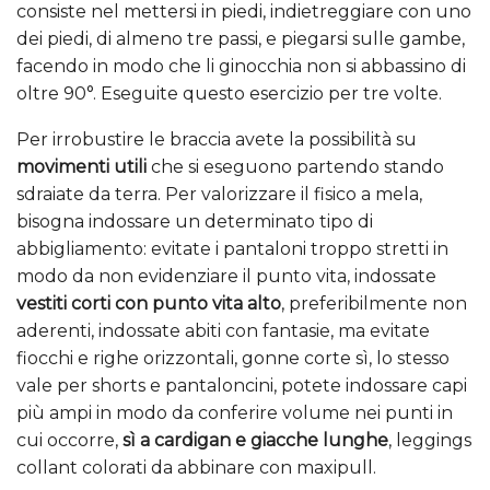
consiste nel mettersi in piedi, indietreggiare con uno
dei piedi, di almeno tre passi, e piegarsi sulle gambe,
facendo in modo che li ginocchia non si abbassino di
oltre 90°. Eseguite questo esercizio per tre volte.
Per irrobustire le braccia avete la possibilità su
movimenti utili
che si eseguono partendo stando
sdraiate da terra. Per valorizzare il fisico a mela,
bisogna indossare un determinato tipo di
abbigliamento: evitate i pantaloni troppo stretti in
modo da non evidenziare il punto vita, indossate
vestiti corti con punto vita alto
, preferibilmente non
aderenti, indossate abiti con fantasie, ma evitate
fiocchi e righe orizzontali, gonne corte sì, lo stesso
vale per shorts e pantaloncini, potete indossare capi
più ampi in modo da conferire volume nei punti in
cui occorre,
sì a cardigan e giacche lunghe
, leggings
collant colorati da abbinare con maxipull.