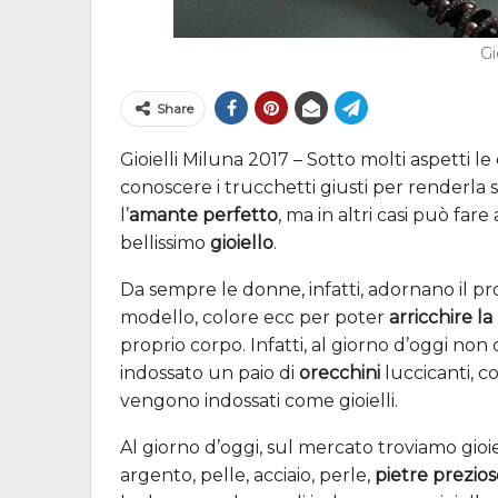
Gi
Share
Gioielli Miluna 2017 – Sotto molti aspetti 
conoscere i trucchetti giusti per renderl
l’
amante perfetto
, ma in altri casi può fa
bellissimo
gioiello
.
Da sempre le donne, infatti, adornano il pro
modello, colore ecc per poter
arricchire la
proprio corpo. Infatti, al giorno d’oggi no
indossato un paio di
orecchini
luccicanti, c
vengono indossati come gioielli.
Al giorno d’oggi, sul mercato troviamo gioiel
argento, pelle, acciaio, perle,
pietre prezio