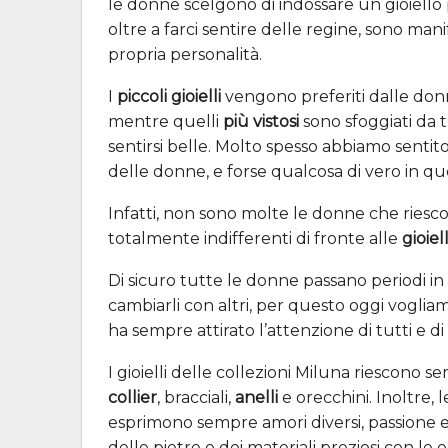
le donne scelgono di indossare un gioiello p
oltre a farci sentire delle regine, sono mani
propria personalità.
I
piccoli gioielli
vengono preferiti dalle donn
mentre quelli
più vistosi
sono sfoggiati da 
sentirsi belle. Molto spesso abbiamo sentito di
delle donne, e forse qualcosa di vero in que
Infatti, non sono molte le donne che riesco
totalmente indifferenti di fronte alle
gioiel
Di sicuro tutte le donne passano periodi in
cambiarli con altri, per questo oggi vogli
ha sempre attirato l’attenzione di tutti e di
I gioielli delle collezioni Miluna riescono
collier
, bracciali,
anelli
e orecchini. Inoltre, 
esprimono sempre amori diversi, passione 
delle pietre e dei materiali preziosi con le 