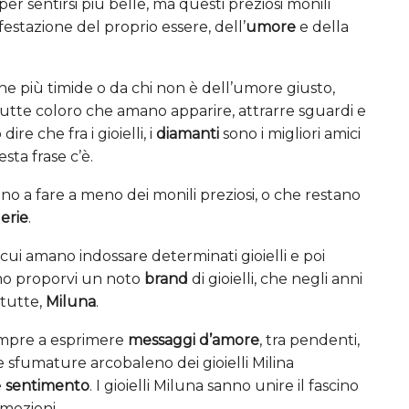
er sentirsi più belle, ma questi preziosi monili
festazione del proprio essere, dell’
umore
e della
e più timide o da chi non è dell’umore giusto,
tutte coloro che amano apparire, attrarre sguardi e
re che fra i gioielli, i
diamanti
sono i migliori amici
sta frase c’è.
no a fare a meno dei monili preziosi, o che restano
lerie
.
 cui amano indossare determinati gioielli e poi
amo proporvi un noto
brand
di gioielli, che negli anni
 tutte,
Miluna
.
 sempre a esprimere
messaggi d’amore
, tra pendenti,
le sfumature arcobaleno dei gioielli Milina
e
sentimento
. I gioielli Miluna sanno unire il fascino
emozioni.