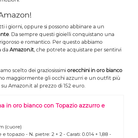
u Amazon!
tti i giorni, oppure si possono abbinare a un
ante
. Da sempre questi gioielli conquistano una
rigoroso e romantico. Per questo abbiamo
na da
Amazon.it
, che potrete acquistare per sentirvi
biamo scelto dei graziosissimi
orecchini in oro bianco
ano maggiormente gli occhi azzurri e un outfit più
i su Amazon.it al prezzo di 152 euro.
a in oro bianco con Topazio azzurro e
m (cuore)
e topazio - N. pietre: 2 + 2 - Carati: 0.014 + 1,88 -