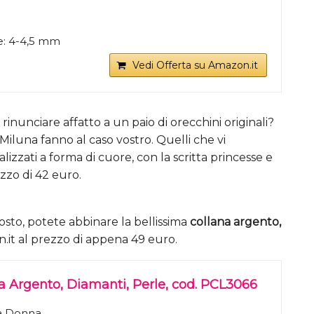
e: 4-4,5 mm
Vedi Offerta su Amazon.it
rinunciare affatto a un paio di orecchini originali?
Miluna fanno al caso vostro. Quelli che vi
lizzati a forma di cuore, con la scritta princesse e
ezzo di 42 euro.
sto, potete abbinare la bellissima
collana argento,
n.it al prezzo di appena 49 euro.
a Argento, Diamanti, Perle, cod. PCL3066
na Donna