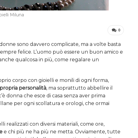
oielli Miluna
0
le donne sono davvero complicate, ma a volte basta
a sempre felice. L’uomo può essere un buon amico e
re anche qualcosa in più, come regalare un
prio corpo con gioielli e monili di ogni forma,
 propria personalità
, ma soprattutto abbellire il
n c’è donna che esce di casa senza aver prima
ollane per ogni scollatura e orologi, che ormai
li realizzati con diversi materiali, come ore,
se
e chi più ne ha più ne metta. Ovviamente, tutte