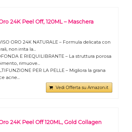
Oro 24K Peel Off, 120ML – Maschera
ISO ORO 24K NATURALE – Formula delicata con
li, non irrita la...
OFONDA E RIEQUILIBRANTE – La struttura porosa
bimento, rimuove...
ULTIFUNZIONE PER LA PELLE – Migliora la grana
ce acne...
Vedi Offerta su Amazon.it
Oro 24K Peel Off 120ML, Gold Collagen