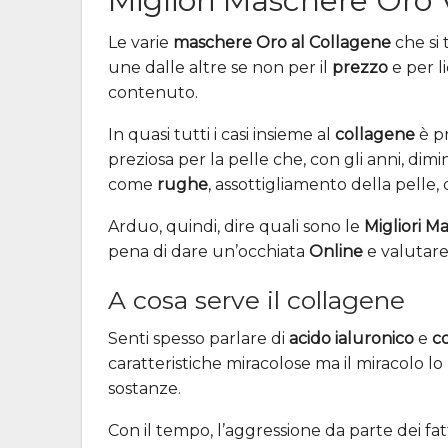
Migliori Maschere Oro 
Le varie
maschere Oro al Collagene
che si 
une dalle altre se non per il
prezzo
e per l
contenuto.
In quasi tutti i casi insieme al
collagene
è p
preziosa per la pelle che, con gli anni, di
come
rughe
, assottigliamento della pelle, 
Arduo, quindi, dire quali sono le
Migliori M
pena di dare un’occhiata
Online
e valutare
A cosa serve il collagene
Senti spesso parlare di
acido ialuronico
e
c
caratteristiche miracolose ma il miracolo lo
sostanze.
Con il tempo, l’aggressione da parte dei fat