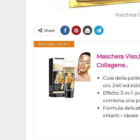
Maschera O
Share
BESTSELLER N. 1
Maschera Viso,
Collagene...
Cura della pell
oro 24K ed estrat
Effetto 3-in-1: 
combina una puli
Formula delicata 
irritanti – ideale 