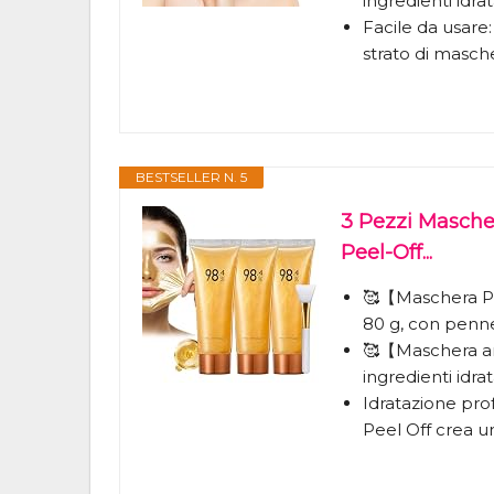
ingredienti idrata
Facile da usare:
strato di masche
BESTSELLER N. 5
3 Pezzi Masche
Peel-Off...
🥰【Maschera Pe
80 g, con pennel
🥰【Maschera an
ingredienti idrata
Idratazione pro
Peel Off crea una