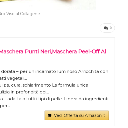
ro Viso al Collagene
0
Maschera Punti Neri,Maschera Peel-Off Al
e dorata – per un incarnato luminoso Arricchita con
ti vegetali...
pulizia, cura, schiarimento La formula unica
zia in profondità dei...
– adatta a tutti i tipi di pelle. Libera da ingredienti
per...
Vedi Offerta su Amazon.it