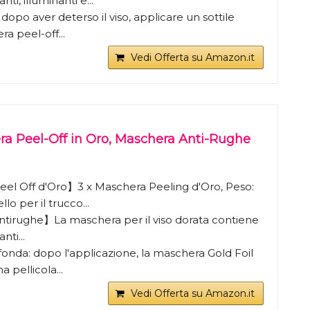
nti, illuminanti e...
 dopo aver deterso il viso, applicare un sottile
ra peel-off...
Vedi Offerta su Amazon.it
ra Peel-Off in Oro, Maschera Anti-Rughe
el Off d'Oro】3 x Maschera Peeling d'Oro, Peso:
lo per il trucco...
tirughe】La maschera per il viso dorata contiene
nti...
fonda: dopo l'applicazione, la maschera Gold Foil
 pellicola...
Vedi Offerta su Amazon.it