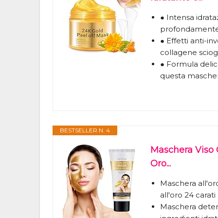
● Intensa idrat
profondamente l
● Effetti anti-
collagene sciogli
● Formula delic
questa maschera
BESTSELLER N. 4
Maschera Viso O
Oro...
Maschera all'oro
all'oro 24 carati
Maschera deterg