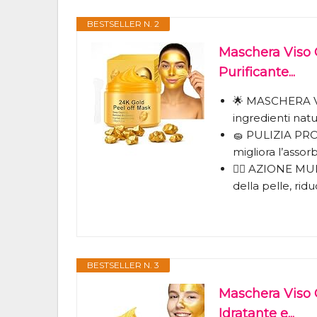
BESTSELLER N. 2
Maschera Viso 
Purificante...
🌟 MASCHERA V
ingredienti natura
🧽 PULIZIA PR
migliora l’assor
💆‍♀️ AZIONE M
della pelle, ridu
BESTSELLER N. 3
Maschera Viso 
Idratante e...