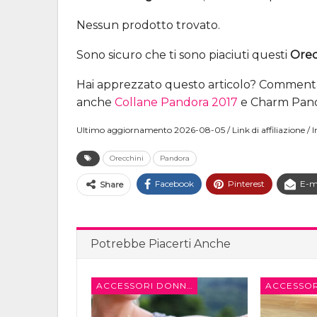
Nessun prodotto trovato.
Sono sicuro che ti sono piaciuti questi
Orec
Hai apprezzato questo articolo? Commenta
anche
Collane Pandora 2017
e Charm Pand
Ultimo aggiornamento 2026-08-05 / Link di affiliazione 
Orecchini
Pandora
Facebook
Pinterest
E-m
Share
Potrebbe Piacerti Anche
ACCESSORI DONNA