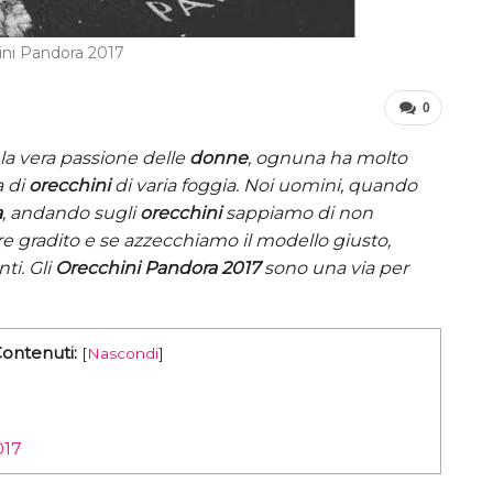
ini Pandora 2017
0
la vera passione delle
donne
, ognuna ha molto
a di
orecchini
di varia foggia. Noi uomini, quando
a
, andando sugli
orecchini
sappiamo di non
 gradito e se azzecchiamo il modello giusto,
ti. Gli
Orecchini Pandora 2017
sono una via per
Contenuti:
[
Nascondi
]
017