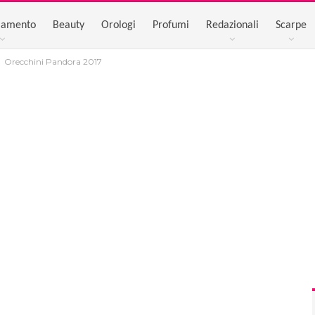
iamento
Beauty
Orologi
Profumi
Redazionali
Scarpe
Orecchini Pandora 2017