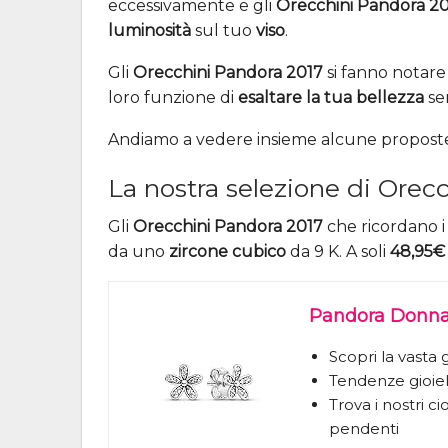
eccessivamente e gli
Orecchini Pandora 2
luminosità
sul tuo
viso
.
Gli
Orecchini Pandora 2017
si fanno notar
loro funzione di
esaltare la tua bellezza
se
Andiamo a vedere insieme alcune proposte
La nostra selezione di Orec
Gli
Orecchini Pandora 2017
che ricordano i
da uno
zircone cubico
da 9 K. A soli
48,95€
Pandora Donna 
Scopri la vast
Tendenze gioiell
Trova i nostri ci
pendenti