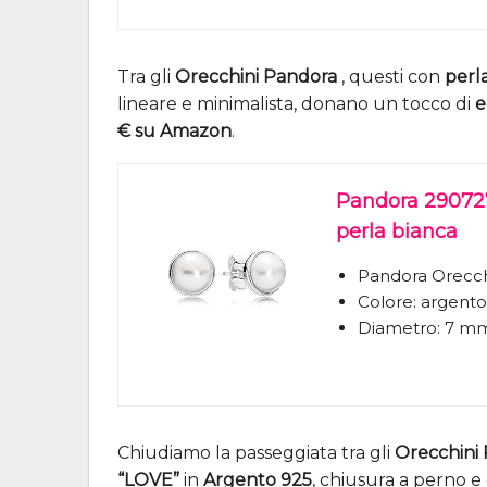
Tra gli
Orecchini Pandora
, questi con
perl
lineare e minimalista, donano un tocco di
e
€ su Amazon
.
Pandora 290727
perla bianca
Pandora Orecch
Colore: argento
Diametro: 7 m
Chiudiamo la passeggiata tra gli
Orecchini
“LOVE”
in
Argento 925
, chiusura a perno 