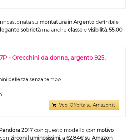
a
incastonata su
montatura in Argento
definibile
legante sobrietà
ma anche
classe
e
visibilità
.
55.00
P - Orecchini da donna, argento 925,
ini bellezza senza tempo
m
Vedi Offerta su Amazon.it
 Pandora 2017
con questo modello con
motivo
e con
zirconi luminosissimi
, a
62,84€ su Amazon
.