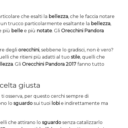
ticolare che esalti la
bellezza
, che le faccia notare
, un trucco particolarmente esaltante la
bellezza
,
e più
belle
e più
notate
. Gli
Orecchini Pandora
re degli
orecchini
, sebbene lo gradisci, non è vero?
uelli che ritieni più adatti al tuo
stile
, quelli che
llezza
. Gli
Orecchini Pandora 2017
fanno tutto
celta giusta
i osserva, per questo cerchi sempre di
ono lo
sguardo
sui tuoi
lobi
e indirettamente ma
elli che attirano lo
sguardo
senza catalizzarlo