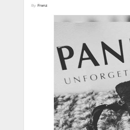
By
Franz