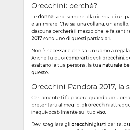
Orecchini: perché?
Le
donne
sono sempre alla ricerca di un par
e ammirare. Che sia una
collana
, un
anello
ciascuna cercherà il mezzo che le fa sentir
2017
sono uno di questi particolari.
Non è necessario che sia un uomo a regala
Anche tu puoi
comprarti
degli
orecchini
, q
esaltano la tua persona, la tua
naturale be
questo.
Orecchini Pandora 2017, la s
Certamente ti fa piacere quando un uomo t
presentarti al meglio, gli
orecchini
attragg
inequivocabilmente sul tuo
viso
.
Devi scegliere gli
orecchini
giusti per te, qu