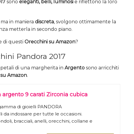
017
sono
eleganti, belli, luminosi
e riflettono la loro
e ma in maniera
discreta
, svolgono ottimamente la
nza metterla in secondo piano.
 di questi
Orecchini su Amazon
?
chini Pandora 2017
 petali di una margherita in
Argento
sono arricchiti
 su Amazon
.
argento 9 carati Zirconia cubica
a gamma di gioielli PANDORA
i da indossare per tutte le occasioni.
ondoli, bracciali, anelli, orecchini, collane e