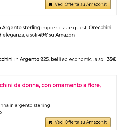
Vedi Offerta su Amazon.it
 Argento sterling
impreziosisce questi
Orecchini
d
eleganza
, a soli
49€ su Amazon
.
cchini
in
Argento 925
,
belli
ed economici, a soli
35€
chini da donna, con ornamento a fiore,
nna in argento sterling
o
Vedi Offerta su Amazon.it