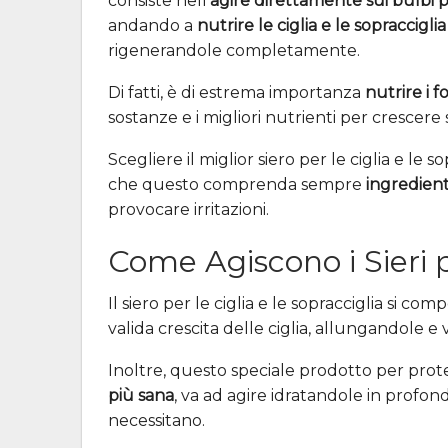
consiste nell’
agire direttamente sui bulbi pi
andando a
nutrire le ciglia e le sopracciglia
rigenerandole completamente.
Di fatti, è di estrema importanza
nutrire i fo
sostanze e i migliori nutrienti per crescere s
Scegliere il miglior siero per le ciglia e le 
che questo comprenda sempre
ingredient
provocare irritazioni.
Come Agiscono i Sieri p
Il siero per le ciglia e le sopracciglia si com
valida crescita delle ciglia, allungandole 
Inoltre, questo speciale prodotto per prot
più sana
, va ad agire idratandole in profond
necessitano.