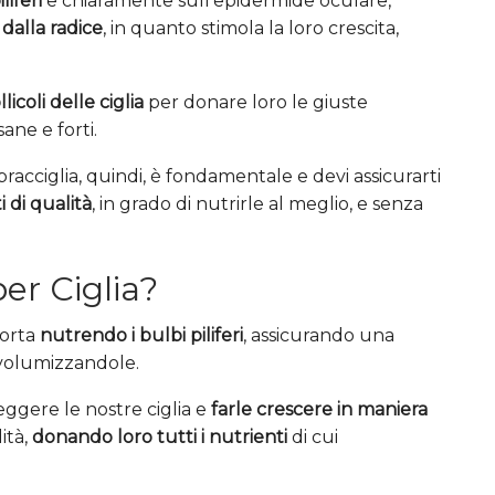
liferi
e chiaramente sull’epidermide oculare,
 dalla radice
, in quanto stimola la loro crescita,
llicoli delle ciglia
per donare loro le giuste
ane e forti.
sopracciglia, quindi, è fondamentale e devi assicurarti
i di qualità
, in grado di nutrirle al meglio, e senza
er Ciglia?
porta
nutrendo i bulbi piliferi
, assicurando una
e volumizzandole.
eggere le nostre ciglia e
farle crescere in maniera
ità,
donando loro tutti i nutrienti
di cui