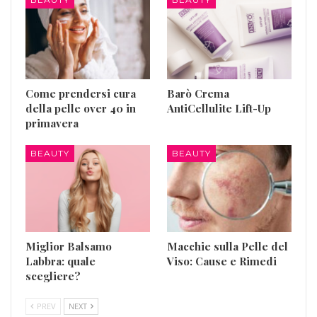
Come prendersi cura
Barò Crema
della pelle over 40 in
AntiCellulite Lift-Up
primavera
BEAUTY
BEAUTY
Miglior Balsamo
Macchie sulla Pelle del
Labbra: quale
Viso: Cause e Rimedi
scegliere?
PREV
NEXT