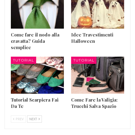
Come fare il nodo alla
Idee Travestimenti
cravatta? Guida
Halloween
semplice
TUTORIAL
TUTORIAL
Tutorial Scarpiera Fai
Come Fare la Valigia:
Da Te
Trucchi Salva Spazio
PREV
NEXT